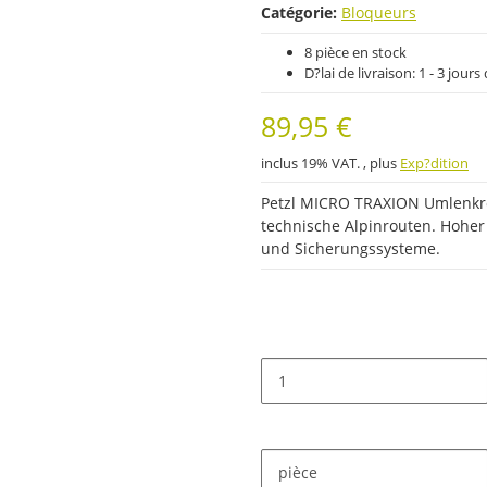
Catégorie:
Bloqueurs
8 pièce en stock
D?lai de livraison:
1 - 3 jour
89,95 €
inclus 19% VAT. , plus
Exp?dition
Petzl MICRO TRAXION Umlenkro
technische Alpinrouten. Hoher
und Sicherungssysteme.
pièce