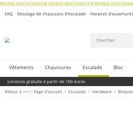
#global.skipToContent#
#global.skipToSearch#
#global.skipToNav
FAQ
Résolage de chaussons d'escalade
Horaires d'ouverture
Vêtements
Chaussures
Escalade
Bloc
Livraison gratuite à partir de 100 euros
Retour à >>>
Page d'accueil
Escalade
Hardware
Bloque