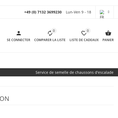
+49 (0) 7132 3699230
Lun-Ven 9 - 18
0
0
SE CONNECTER
COMPARER LA LISTE
LISTE DE CADEAUX
PANIER
Service de semelle de chaussons d'escalade
ION