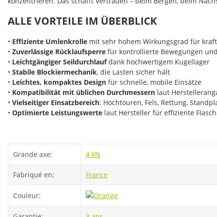
konzentrieren. Das schafft Vertrauen – beim Bergen, beim Nac
ALLE VORTEILE IM ÜBERBLICK
•
Effiziente Umlenkrolle
mit sehr hohem Wirkungsgrad für kraf
•
Zuverlässige Rücklaufsperre
für kontrollierte Bewegungen und
•
Leichtgängiger Seildurchlauf
dank hochwertigem Kugellager
•
Stabile Blockiermechanik
, die Lasten sicher hält
•
Leichtes, kompaktes Design
für schnelle, mobile Einsätze
•
Kompatibilität mit üblichen Durchmessern
laut Herstellerang
•
Vielseitiger Einsatzbereich
: Hochtouren, Fels, Rettung, Standpl
•
Optimierte Leistungswerte
laut Hersteller für effiziente Fla
#productDetails.itemInformation#
#productDetails.itemValue#
Grande axe:
4 kN
Fabriqué en:
France
Couleur:
Garantie:
3 ans