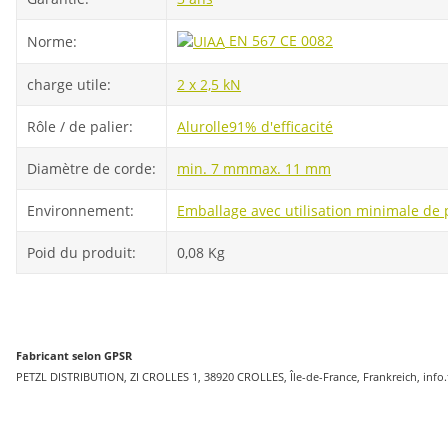
EN 567
CE 0082
Norme:
charge utile:
2 x 2,5 kN
Rôle / de palier:
Alurolle
91% d'efficacité
Diamètre de corde:
min. 7 mm
max. 11 mm
Environnement:
Emballage avec utilisation minimale de 
Poid du produit:
0,08
Kg
Fabricant selon GPSR
PETZL DISTRIBUTION, ZI CROLLES 1, 38920 CROLLES, Île-de-France, Frankreich, info