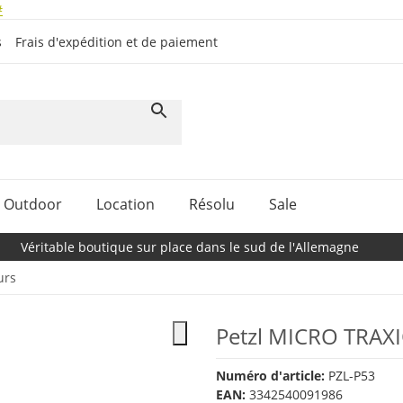
#
s
Frais d'expédition et de paiement
Outdoor
Location
Résolu
Sale
Véritable boutique sur place dans le sud de l'Allemagne
urs
Petzl MICRO TRAX
Numéro d'article:
PZL-P53
EAN:
3342540091986