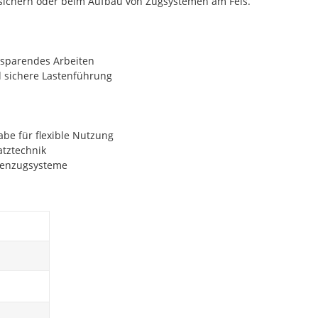
hsichern oder beim Aufbau von Zugsystemen am Fels.
tsparendes Arbeiten
 sichere Lastenführung
abe für flexible Nutzung
atztechnik
schenzugsysteme