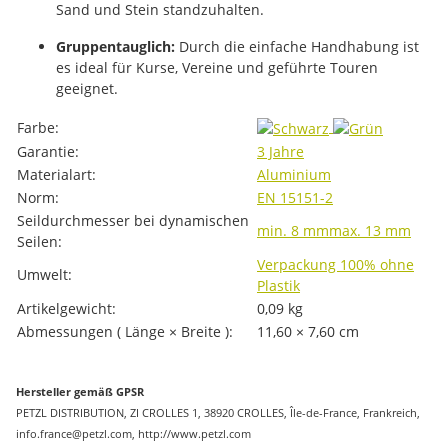
Sand und Stein standzuhalten.
Gruppentauglich:
Durch die einfache Handhabung ist
es ideal für Kurse, Vereine und geführte Touren
geeignet.
Produkteigenschaft
Wert
Farbe:
Garantie:
3 Jahre
Materialart:
Aluminium
Norm:
EN 15151-2
Seildurchmesser bei dynamischen
min. 8 mm
max. 13 mm
Seilen:
Verpackung 100% ohne
Umwelt:
Plastik
Artikelgewicht:
0,09
kg
Abmessungen ( Länge × Breite ):
11,60 × 7,60 cm
Hersteller gemäß GPSR
PETZL DISTRIBUTION, ZI CROLLES 1, 38920 CROLLES, Île-de-France, Frankreich,
info.france@petzl.com, http://www.petzl.com