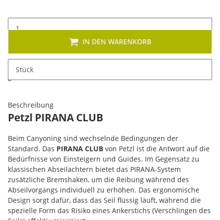
IN DEN WARENKORB
x
Dieses Produkt hat Variationen. Wählen Sie bitte die
Stück
gewünschte Variation aus. Größe, Farbe, ...
Beschreibung
Petzl PIRANA CLUB
Beim Canyoning sind wechselnde Bedingungen der
Standard. Das
PIRANA CLUB
von Petzl ist die Antwort auf die
Bedürfnisse von Einsteigern und Guides. Im Gegensatz zu
klassischen Abseilachtern bietet das PIRANA-System
zusätzliche Bremshaken, um die Reibung während des
Abseilvorgangs individuell zu erhöhen. Das ergonomische
Design sorgt dafür, dass das Seil flüssig läuft, während die
spezielle Form das Risiko eines Ankerstichs (Verschlingen des