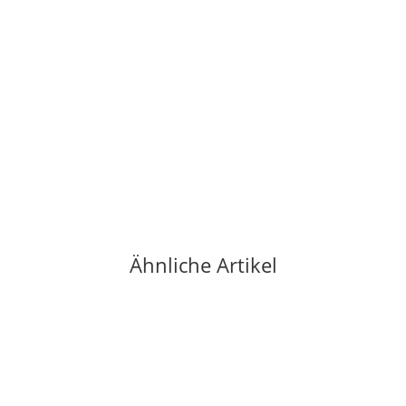
BLACK DIAMOND
Black Diamond Classic Stopper Set #5-11
76,50 €
*
1 Stück auf Lager
Ähnliche Artikel