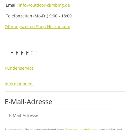
Email:
info@outdoor-climbing.de
Telefonzeiten (Mo-Fr.) 9:00 - 18:00
Öffnungszeiten Shop Neckarsulm
facebook
youtube
instagram
tiktok
Kundenservice
Informationen
E-Mail-Adresse
Abo
Bitte senden Sie mir entsprechend Ihrer
Datenschutzerklärung
regelmäßig und