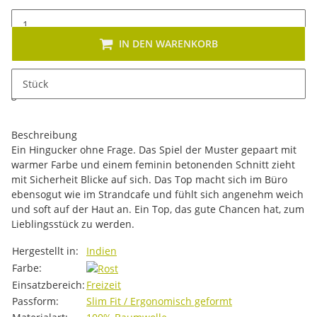
IN DEN WARENKORB
x
Dieses Produkt hat Variationen. Wählen Sie bitte die
Stück
gewünschte Variation aus. Größe, Farbe, ...
Beschreibung
Ein Hingucker ohne Frage. Das Spiel der Muster gepaart mit
warmer Farbe und einem feminin betonenden Schnitt zieht
mit Sicherheit Blicke auf sich. Das Top macht sich im Büro
ebensogut wie im Strandcafe und fühlt sich angenehm weich
und soft auf der Haut an. Ein Top, das gute Chancen hat, zum
Lieblingsstück zu werden.
Produkteigenschaft
Wert
Hergestellt in:
Indien
Farbe:
Einsatzbereich:
Freizeit
Passform:
Slim Fit / Ergonomisch geformt