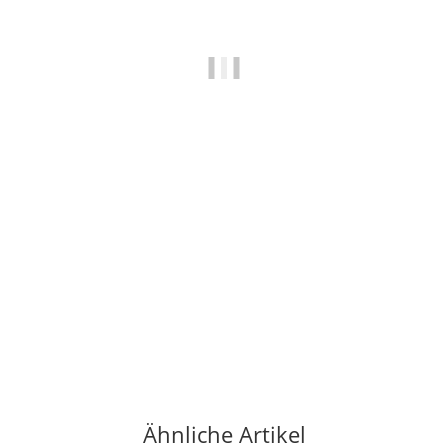
LA SPORTIVA
La Sportiva Solution Comp Black/Yellow 39
125,85 €
*
30 Paar auf Lager
Ähnliche Artikel