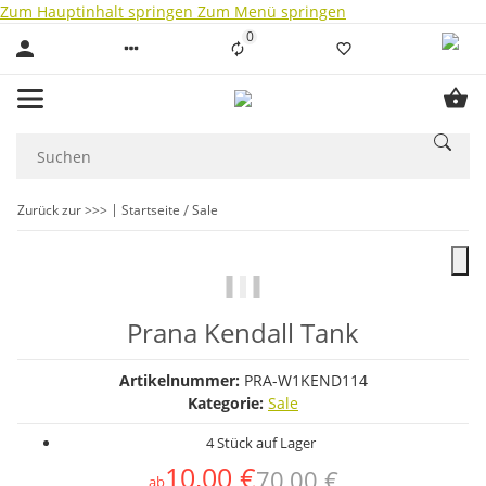
Zum Hauptinhalt springen
Zum Menü springen
0
Liste ist leer
Zurück zur >>>
Startseite
Sale
Prana Kendall Tank
Artikelnummer:
PRA-W1KEND114
Kategorie:
Sale
4 Stück auf Lager
10,00 €
70,00 €
ab