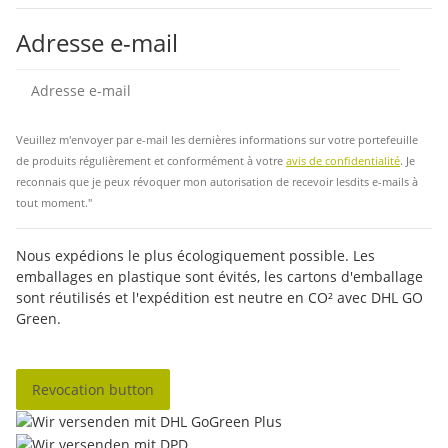
Adresse e-mail
Insc
Veuillez m'envoyer par e-mail les dernières informations sur votre portefeuille
de produits régulièrement et conformément à votre
avis de confidentialité
. Je
reconnais que je peux révoquer mon autorisation de recevoir lesdits e-mails à
tout moment."
Nous expédions le plus écologiquement possible. Les
emballages en plastique sont évités, les cartons d'emballage
sont réutilisés et l'expédition est neutre en CO² avec DHL GO
Green.
Revocation button