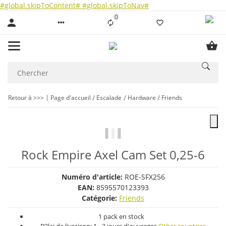
#global.skipToContent#
#global.skipToNav#
0
Liste ist leer
Retour à >>>
Page d'accueil
Escalade
Hardware
Friends
Rock Empire Axel Cam Set 0,25-6
Numéro d'article:
ROE-SFX256
EAN:
8595570123393
Catégorie:
Friends
1 pack en stock