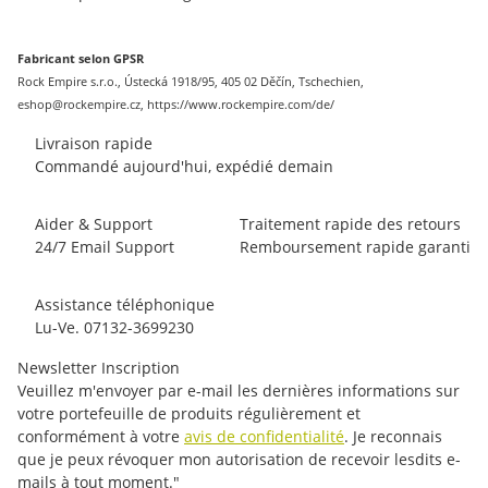
Fabricant selon GPSR
Rock Empire s.r.o., Ústecká 1918/95, 405 02 Děčín, Tschechien,
eshop@rockempire.cz, https://www.rockempire.com/de/
Livraison rapide
Commandé aujourd'hui, expédié demain
Aider & Support
Traitement rapide des retours
24/7 Email Support
Remboursement rapide garanti
Assistance téléphonique
Lu-Ve. 07132-3699230
Newsletter Inscription
Veuillez m'envoyer par e-mail les dernières informations sur
votre portefeuille de produits régulièrement et
conformément à votre
avis de confidentialité
. Je reconnais
que je peux révoquer mon autorisation de recevoir lesdits e-
mails à tout moment."