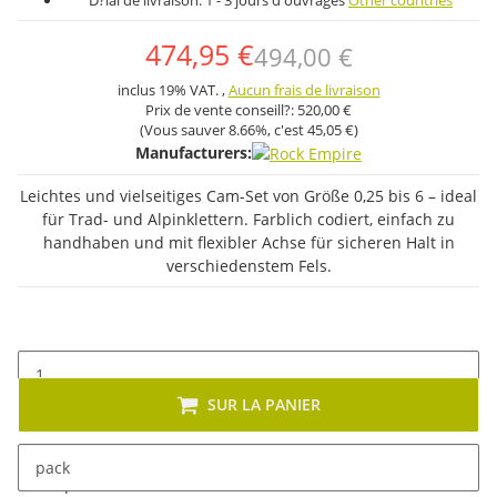
D?lai de livraison:
1 - 3 jours d'ouvrages
Other countries
474,95 €
494,00 €
inclus 19% VAT. ,
Aucun frais de livraison
Prix ​​de vente conseill?:
520,00 €
(Vous sauver
8.66%
, c'est
45,05 €
)
Manufacturers:
Leichtes und vielseitiges Cam-Set von Größe 0,25 bis 6 – ideal
für Trad- und Alpinklettern. Farblich codiert, einfach zu
handhaben und mit flexibler Achse für sicheren Halt in
verschiedenstem Fels.
SUR LA PANIER
pack
Description