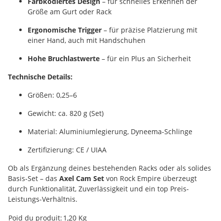
Farbkodiertes Design
– für schnelles Erkennen der
Größe am Gurt oder Rack
Ergonomische Trigger
– für präzise Platzierung mit
einer Hand, auch mit Handschuhen
Hohe Bruchlastwerte
– für ein Plus an Sicherheit
Technische Details:
Größen: 0,25–6
Gewicht: ca. 820 g (Set)
Material: Aluminiumlegierung, Dyneema-Schlinge
Zertifizierung: CE / UIAA
Ob als Ergänzung deines bestehenden Racks oder als solides
Basis-Set – das
Axel Cam Set
von Rock Empire überzeugt
durch Funktionalität, Zuverlässigkeit und ein top Preis-
Leistungs-Verhältnis.
#productDetails.itemInformation#
#productDetails.itemValue#
Poid du produit:
1,20
Kg