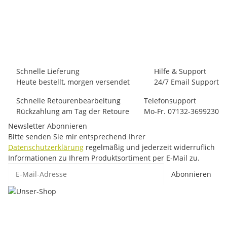
Rock Empire Climbing Stopper Duo Set 1-6
47,41 €
*
1 Set auf Lager
Lieferzeit:
1 - 3 Werktage
(DE - Ausland abweichend)
Schnelle Lieferung
Hilfe & Support
Heute bestellt, morgen versendet
24/7 Email Support
Schnelle Retourenbearbeitung
Telefonsupport
Rückzahlung am Tag der Retoure
Mo-Fr. 07132-3699230
Newsletter Abonnieren
Bitte senden Sie mir entsprechend Ihrer
Datenschutzerklärung
regelmäßig und jederzeit widerruflich
Informationen zu Ihrem Produktsortiment per E-Mail zu.
E-Mail-Adresse
Abonnieren