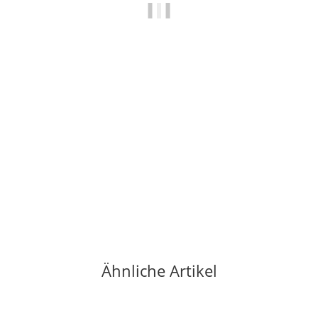
DMM
DMM Alloy Offset
11,95 €
*
1 Stück auf Lager
Ähnliche Artikel