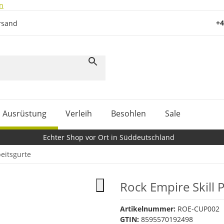
n
+4
rsand
Ausrüstung
Verleih
Besohlen
Sale
Echter Shop vor Ort in Süddeutschland
eitsgurte
Rock Empire Skill 
Artikelnummer:
ROE-CUP002
GTIN:
8595570192498