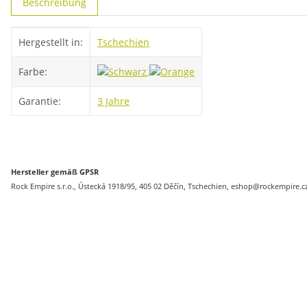
Beschreibung
Produkteigenschaft
Wert
Hergestellt in:
Tschechien
Farbe:
Garantie:
3 Jahre
Hersteller gemäß GPSR
Rock Empire s.r.o., Ústecká 1918/95, 405 02 Děčín, Tschechien, eshop@rockempire.