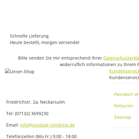
295,00 €
*
1 auf Lager
Lieferzeit:
1 - 3 Werktage
(DE - Ausland abweichend)
Schnelle Lieferung
Heute bestellt, morgen versendet
Bitte senden Sie mir entsprechend Ihrer
Datenschutzerkl
widerruflich Informationen zu Ihrem 
Kundenservic
Kundenservic
Passwort v
Friedrichstr. 2a, Neckarsulm
Retouren
Tel: (07132) 3699230
Sitemap
Email:
info@outdoor-climbing.de
Telefonzeiten (Mo-Fr.) 9:00 - 18:00