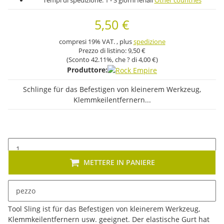
Tempi di spedizione:
1 - 3 giorni feriali
Other countries
5,50 €
compresi 19% VAT. , plus
spedizione
Prezzo di listino:
9,50 €
(Sconto
42.11%
, che ? di
4,00 €
)
Produttore:
Schlinge für das Befestigen von kleinerem Werkzeug,
Klemmkeilentfernern...
METTERE IN PANIERE
pezzo
Descrizione
Tool Sling ist für das Befestigen von kleinerem Werkzeug,
Klemmkeilentfernern usw. geeignet. Der elastische Gurt hat