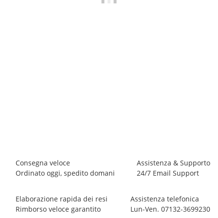
SINGING ROCK
Singing Rock Open Sling 16 mm
partendo dal
4,00 €
*
8 pezzo disponibile
Consegna veloce
Assistenza & Supporto
Ordinato oggi, spedito domani
24/7 Email Support
Elaborazione rapida dei resi
Assistenza telefonica
Rimborso veloce garantito
Lun-Ven. 07132-3699230