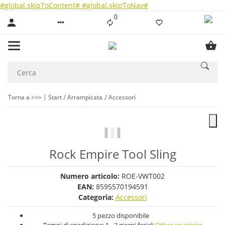
#global.skipToContent#
#global.skipToNav#
0
Liste ist leer
Torna a >>>
Start
Arrampicata
Accessori
Rock Empire Tool Sling
Numero articolo:
ROE-VWT002
EAN:
8595570194591
Categoria:
Accessori
5 pezzo disponibile