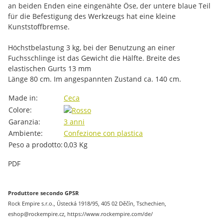
an beiden Enden eine eingenähte Öse, der untere blaue Teil
für die Befestigung des Werkzeugs hat eine kleine
Kunststoffbremse.
Höchstbelastung 3 kg, bei der Benutzung an einer
Fuchsschlinge ist das Gewicht die Hälfte. Breite des
elastischen Gurts 13 mm
Länge 80 cm. Im angespannten Zustand ca. 140 cm.
#productDetails.itemInformation#
#productDetails.itemValue#
Made in:
Ceca
Colore:
Garanzia:
3 anni
Ambiente:
Confezione con plastica
Peso a prodotto:
0,03
Kg
PDF
Produttore secondo GPSR
Rock Empire s.r.o., Ústecká 1918/95, 405 02 Děčín, Tschechien,
eshop@rockempire.cz, https://www.rockempire.com/de/