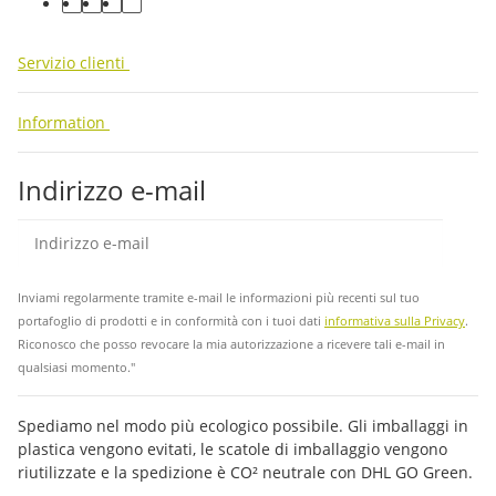
facebook
youtube
instagram
tiktok
Servizio clienti
Information
Indirizzo e-mail
abb
Inviami regolarmente tramite e-mail le informazioni più recenti sul tuo
portafoglio di prodotti e in conformità con i tuoi dati
informativa sulla Privacy
.
Riconosco che posso revocare la mia autorizzazione a ricevere tali e-mail in
qualsiasi momento."
Spediamo nel modo più ecologico possibile. Gli imballaggi in
plastica vengono evitati, le scatole di imballaggio vengono
riutilizzate e la spedizione è CO² neutrale con DHL GO Green.