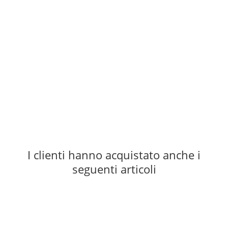
CASSIN
Cassin Standard Aider
50,00 €
*
1 pezzo disponibile
I clienti hanno acquistato anche i
seguenti articoli