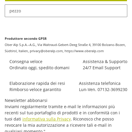
x
Sono disponibili diverse varianti di questo articolo. Seleziona
pezzo
la variante desiderata.
Produttore secondo GPSR
Ober Alp S.p.A.–A.G., Via Waltraud-Gebert-Deeg Straße 4, 39100 Bolzano-Bozen,
Südtirol, Italien, privacy@oberalp.com, https://www.oberalp.com
Consegna veloce
Assistenza & Supporto
Ordinato oggi, spedito domani
24/7 Email Support
Elaborazione rapida dei resi
Assistenza telefonica
Rimborso veloce garantito
Lun-Ven. 07132-3699230
Newsletter abbonarsi
Inviami regolarmente tramite e-mail le informazioni più
recenti sul tuo portafoglio di prodotti e in conformità con i
tuoi dati
informativa sulla Privacy
. Riconosco che posso
revocare la mia autorizzazione a ricevere tali e-mail in
qualsiasi momento."