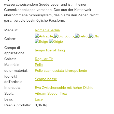
wasserabweisendem Suede Leder und ist mit einer
Gummizehenkappe versehen. Das aus der Kletterwelt
übernommene Schnürsystem, das bis zu den Zehen reicht,
garantiert die bestmögliche Passform.
#productDetails.itemInformation#
#productDetails.itemValue#
Made in:
Romania
Serbia
Colore:
Campo di
tempo libero
Hiking
applicazione:
Calzata:
Regular Fit
Materiale:
Pelle
outer material:
Pelle scamosciata idrorepellente
Idoneità
Scarpe basse
dell'articolo:
Intersuola:
Eva Zwischensohle mit hoher Dichte
Suola:
Vibram Spyder Trex
Leva:
Lace
Peso a prodotto:
0,36
Kg