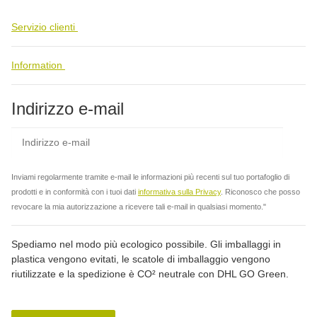
Servizio clienti
Information
Indirizzo e-mail
abbo
Inviami regolarmente tramite e-mail le informazioni più recenti sul tuo portafoglio di
prodotti e in conformità con i tuoi dati
informativa sulla Privacy
. Riconosco che posso
revocare la mia autorizzazione a ricevere tali e-mail in qualsiasi momento."
Spediamo nel modo più ecologico possibile. Gli imballaggi in
plastica vengono evitati, le scatole di imballaggio vengono
riutilizzate e la spedizione è CO² neutrale con DHL GO Green.