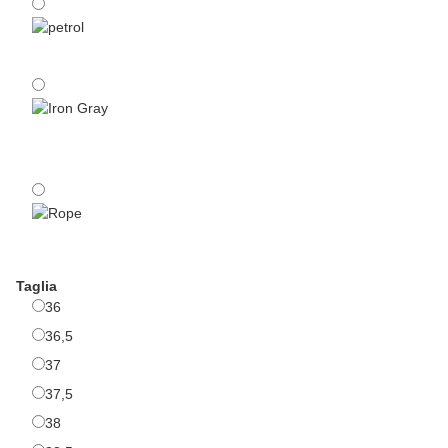
petrol
Iron Gray
Rope
Taglia
36
36
36,5
36,5
37
37
37,5
37,5
38
38