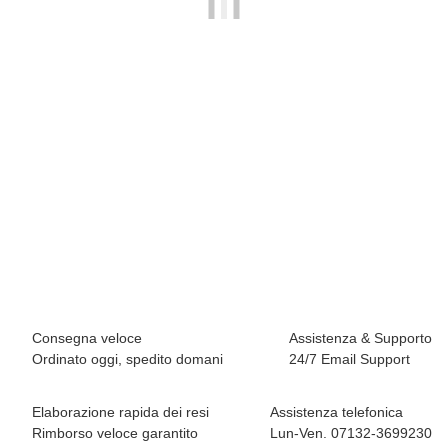
SCARPA
Scarpa Mojito Wrap
129,95 €
*
3 coppia disponibile
Consegna veloce
Assistenza & Supporto
Ordinato oggi, spedito domani
24/7 Email Support
Elaborazione rapida dei resi
Assistenza telefonica
Rimborso veloce garantito
Lun-Ven. 07132-3699230