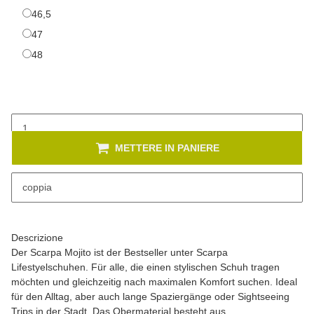
46,5
46,5
47
47
48
48
METTERE IN PANIERE
x
Sono disponibili diverse varianti di questo articolo. Seleziona la
coppia
variante desiderata.
Descrizione
Der Scarpa Mojito ist der Bestseller unter Scarpa
Lifestyelschuhen. Für alle, die einen stylischen Schuh tragen
möchten und gleichzeitig nach maximalen Komfort suchen. Ideal
für den Alltag, aber auch lange Spaziergänge oder Sightseeing
Trips in der Stadt. Das Obermaterial besteht aus