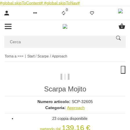
#global.skipToContent#
#global.skipToNav#
0
Liste ist leer
Torna a >>>
Start
Scarpe
Approach
Scarpa Mojito
Numero articolo:
SCP-32605
Categoria:
Approach
23 coppia disponibile
139,16 €
partendo dal