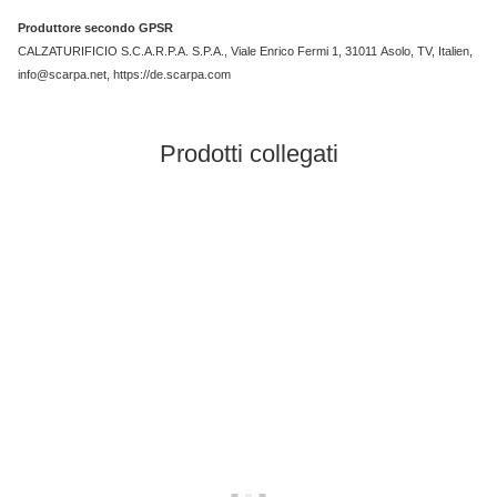
Produttore secondo GPSR
CALZATURIFICIO S.C.A.R.P.A. S.P.A., Viale Enrico Fermi 1, 31011 Asolo, TV, Italien,
info@scarpa.net, https://de.scarpa.com
Prodotti collegati