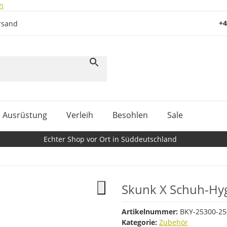
n
+4
rsand
Ausrüstung
Verleih
Besohlen
Sale
Echter Shop vor Ort in Süddeutschland
Skunk X Schuh-Hy
Artikelnummer:
BKY-25300-25
Kategorie:
Zubehör