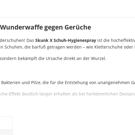
e Wunderwaffe gegen Gerüche
nderschuhen! Das
Skunk X Schuh-Hygienespray
ist die hocheffekti
 in Schuhen, die barfuß getragen werden – wie Kletterschuhe oder 
 sondern bekämpft die Ursache direkt an der Wurzel.
g Bakterien und Pilze, die für die Entstehung von unangenehmen G
sche-Effekt deutlich länger erhalten als bei herkömmlichen Deospr
ch-Membranen – Skunk X greift das Material Deiner teuren Sportsc
e, Skistiefel, Arbeitsschuhe und sogar für Sporttaschen oder Hand
rgt für eine lange Nutzungsdauer, selbst bei täglichem Training.