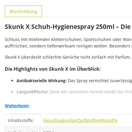
weitere Registerkarten anzeigen
Beschreibung
Skunk X Schuh-Hygienespray 250ml – Di
Schluss mit miefenden Kletterschuhen, Sportschuhen oder Wa
auffrischen, sondern tiefenwirksam reinigen wollen. Besonders
Skunk X überdeckt schlechte Gerüche nicht einfach mit Parfüm,
Die Highlights von Skunk X im Überblick:
Antibakterielle Wirkung:
Das Spray vernichtet zuverlässi
Langzeitfrische:
Dank der speziellen Formel bleibt der Fri
Materialschonend:
Egal ob Synthetik, Leder oder High-Te
Weiterlesen
Vielseitig einsetzbar:
Perfekt für Kletterschuhe, Laufschuh
Produkteigenschaft
Wert
Inhaltsstoffe:
Geruchsabsorber
Duftstoffe
Hilfsstoffe
Großzügige 250ml Flasche:
Die ergiebige Packungsgröße so