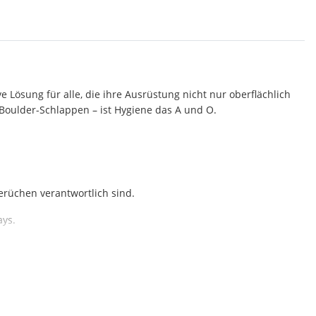
ve Lösung für alle, die ihre Ausrüstung nicht nur oberflächlich
Boulder-Schlappen – ist Hygiene das A und O.
erüchen verantwortlich sind.
ays.
huhe nicht an.
schuhe geeignet.