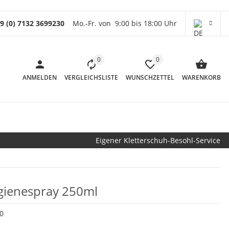
9 (0) 7132 3699230
Mo.-Fr. von 9:00 bis 18:00 Uhr
0
0
ANMELDEN
VERGLEICHSLISTE
WUNSCHZETTEL
WARENKORB
Eigener Kletterschuh-Besohl-Service
gienespray 250ml
0