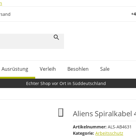
n
+4
rsand
Ausrüstung
Verleih
Besohlen
Sale
Echter Shop vor Ort in Süddeutschland
Aliens Spiralkabel
Artikelnummer:
ALS-AB4631
Kategorie:
Arbeitsschutz