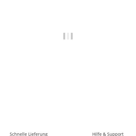
BLACK DIAMOND
Black Diamond Crag Half-Finger Gloves WMS
19,00 €
*
6 Paar auf Lager
Schnelle Lieferung
Hilfe & Support