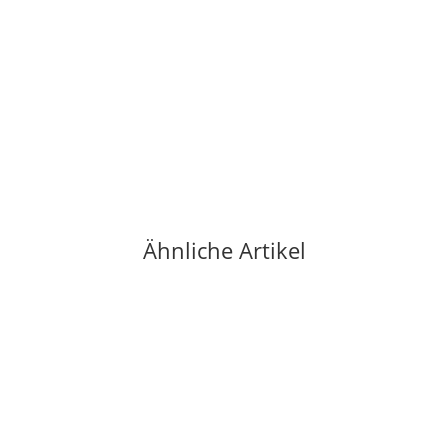
BLACK DIAMOND
Black Diamond W SESSION TIGHTS Black L
59,00 €
*
1 Stück auf Lager
Ähnliche Artikel