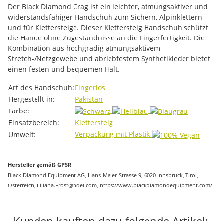
Der Black Diamond Crag ist ein leichter, atmungsaktiver und
widerstandsfähiger Handschuh zum Sichern, Alpinklettern
und für Klettersteige. Dieser Klettersteig Handschuh schützt
die Hände ohne Zugeständnisse an die Fingerfertigkeit. Die
Kombination aus hochgradig atmungsaktivem
Stretch-/Netzgewebe und abriebfestem Synthetikleder bietet
einen festen und bequemen Halt.
Produkteigenschaft
Wert
Art des Handschuh:
Fingerlos
Hergestellt in:
Pakistan
Farbe:
Einsatzbereich:
Klettersteig
Verpackung mit Plastik
Umwelt:
Hersteller gemäß GPSR
Black Diamond Equipment AG, Hans-Maier-Strasse 9, 6020 Innsbruck, Tirol,
Österreich, Liliana.Frost@bdel.com, https://www.blackdiamondequipment.com/
Kunden kauften dazu folgende Artikel: