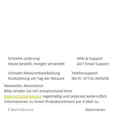
BLACK DIAMOND
Black Diamond Wm´s Mountain Transparency Tee
19,00 €
*
6 Stück auf Lager
Schnelle Lieferung
Hilfe & Support
Heute bestellt, morgen versendet
24/7 Email Support
Schnelle Retourenbearbeitung
Telefonsupport
Rückzahlung am Tag der Retoure
Mo-Fr. 07132-3699230
Newsletter Abonnieren
Bitte senden Sie mir entsprechend Ihrer
Datenschutzerklärung
regelmäßig und jederzeit widerruflich
Informationen zu Ihrem Produktsortiment per E-Mail zu.
E-Mail-Adresse
Abonnieren