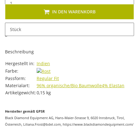
IN DEN WARENKORB
x
Dieses Produkt hat Variationen. Wählen Sie bitte die
Stück
gewünschte Variation aus. Größe, Farbe, ...
Beschreibung
Produkteigenschaft
Wert
Hergestellt in:
Indien
Farbe:
Passform:
Regular Fit
Materialart:
96% organische/Bio Baumwolle
4% Elastan
Artikelgewicht:
0,15
kg
Hersteller gemäß GPSR
Black Diamond Equipment AG, Hans-Maier-Strasse 9, 6020 Innsbruck, Tirol,
Österreich, Liliana.Frost@bdel.com, https://www.blackdiamondequipment.com/