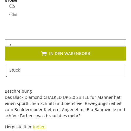
Gröẞe
S
S
M
M
IN DEN WARENKORB
x
Dieses Produkt hat Variationen. Wählen Sie bitte die
Stück
gewünschte Variation aus. Größe, Farbe, ...
Beschreibung
Das Black Diamond CHALKED UP 2.0 SS TEE für Männer hat
einen sportlichen Schnitt und bietet viel Bewegungsfreiheit
zum Bouldern oder Klettern. Angenehme Bio-Baumwolle und
schöne Farben...was braucht es mehr?
Produkteigenschaft
Wert
Hergestellt in:
Indien