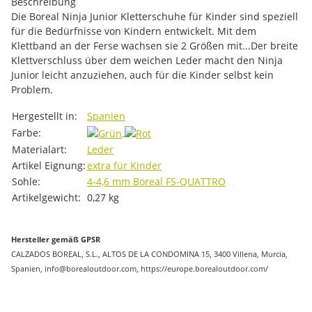
Beschreibung
Die Boreal Ninja Junior Kletterschuhe für Kinder sind speziell
für die Bedürfnisse von Kindern entwickelt. Mit dem
Klettband an der Ferse wachsen sie 2 Größen mit...Der breite
Klettverschluss über dem weichen Leder macht den Ninja
Junior leicht anzuziehen, auch für die Kinder selbst kein
Problem.
Produkteigenschaft
Wert
Hergestellt in:
Spanien
Farbe:
Materialart:
Leder
Artikel Eignung:
extra für Kinder
Sohle:
4-4,6 mm Boreal FS-QUATTRO
Artikelgewicht:
0,27
kg
Hersteller gemäß GPSR
CALZADOS BOREAL, S.L., ALTOS DE LA CONDOMINA 15, 3400 Villena, Murcia,
Spanien, info@borealoutdoor.com, https://europe.borealoutdoor.com/