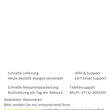
BOREAL
Boreal Ninja Jr. Grün 27-28
39,00 €
*
1 Paar auf Lager
Lieferzeit:
1 - 3 Werktage
(DE - Ausland abweichend)
Schnelle Lieferung
Hilfe & Support
Heute bestellt, morgen versendet
24/7 Email Support
Schnelle Retourenbearbeitung
Telefonsupport
Rückzahlung am Tag der Retoure
Mo-Fr. 07132-3699230
Newsletter Abonnieren
Bitte senden Sie mir entsprechend Ihrer
Datenschutzerklärung
regelmäßig und jederzeit widerruflich