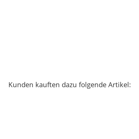
BOREAL
Boreal Ninja Jr. Vent
58,50 €
*
7 Paar auf Lager
Kunden kauften dazu folgende Artikel: