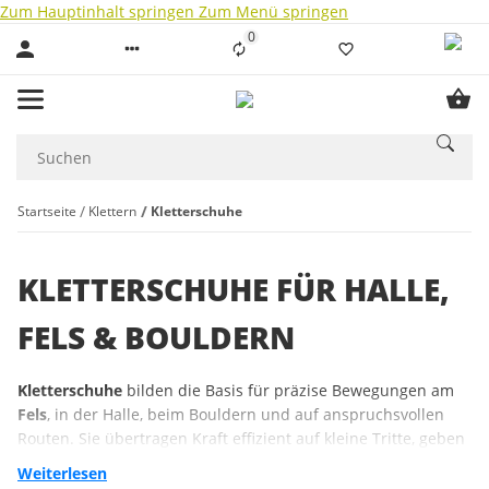
Zum Hauptinhalt springen
Zum Menü springen
0
Liste ist leer
Startseite
Klettern
Kletterschuhe
KLETTERSCHUHE FÜR HALLE,
FELS & BOULDERN
Kletterschuhe
bilden die Basis für präzise Bewegungen am
Fels
, in der Halle, beim Bouldern und auf anspruchsvollen
Routen. Sie übertragen Kraft effizient auf kleine Tritte, geben
Halt in Reibungspassagen und ermöglichen kontrollierte
Weiterlesen
Bewegungsabläufe auf sportlichen und alpinen Routen. Die