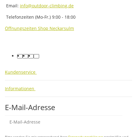
Email:
info@outdoor-climbing.de
Telefonzeiten (Mo-Fr.) 9:00 - 18:00
Öffnungszeiten Shop Neckarsulm
facebook
youtube
instagram
tiktok
Kundenservice
Informationen
E-Mail-Adresse
Abo
Bitte senden Sie mir entsprechend Ihrer
Datenschutzerklärung
regelmäßig und