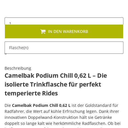
IN DEN WARENKORB
x
Dieses Produkt hat Variationen. Wählen Sie bitte die
Flasche(n)
gewünschte Variation aus. Größe, Farbe, ...
Beschreibung
Camelbak Podium Chill 0,62 L – Die
isolierte Trinkflasche für perfekt
temperierte Rides
Die
Camelbak Podium Chill 0,62 L
ist der Goldstandard für
Radfahrer, die Wert auf kühle Erfrischung legen. Dank ihrer
innovativen Doppelwand-Konstruktion hält sie Getränke
doppelt so lange kalt wie herkömmliche Radflaschen. Ob bei