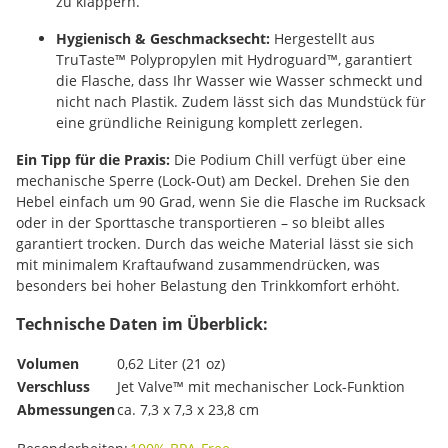
zu klappern.
Hygienisch & Geschmacksecht:
Hergestellt aus
TruTaste™ Polypropylen mit Hydroguard™, garantiert
die Flasche, dass Ihr Wasser wie Wasser schmeckt und
nicht nach Plastik. Zudem lässt sich das Mundstück für
eine gründliche Reinigung komplett zerlegen.
Ein Tipp für die Praxis:
Die Podium Chill verfügt über eine
mechanische Sperre (Lock-Out) am Deckel. Drehen Sie den
Hebel einfach um 90 Grad, wenn Sie die Flasche im Rucksack
oder in der Sporttasche transportieren – so bleibt alles
garantiert trocken. Durch das weiche Material lässt sie sich
mit minimalem Kraftaufwand zusammendrücken, was
besonders bei hoher Belastung den Trinkkomfort erhöht.
Technische Daten im Überblick:
Volumen
0,62 Liter (21 oz)
Verschluss
Jet Valve™ mit mechanischer Lock-Funktion
Abmessungen
ca. 7,3 x 7,3 x 23,8 cm
Produkteigenschaft
Wert