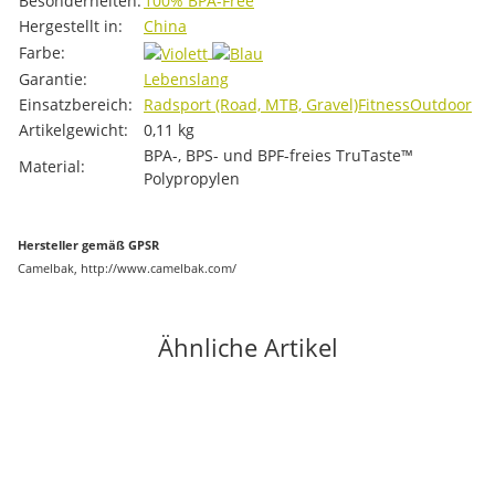
Besonderheiten:
100% BPA-Free
Hergestellt in:
China
Farbe:
Garantie:
Lebenslang
Einsatzbereich:
Radsport (Road, MTB, Gravel)
Fitness
Outdoor
Artikelgewicht:
0,11
kg
BPA-, BPS- und BPF-freies TruTaste™
Material:
Polypropylen
Hersteller gemäß GPSR
Camelbak, http://www.camelbak.com/
Ähnliche Artikel