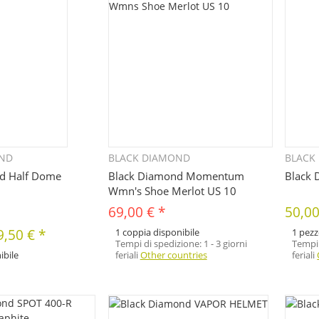
OND
BLACK DIAMOND
BLACK
uickbuy
Quickbuy
d Half Dome
Black Diamond Momentum
Black 
Wmn's Shoe Merlot US 10
69,00 €
*
50,0
9,50 €
*
1 coppia disponibile
1 pezz
Tempi di spedizione:
1 - 3 giorni
Tempi 
ibile
feriali
Other countries
feriali
erse varianti di questo
la variante desiderata.