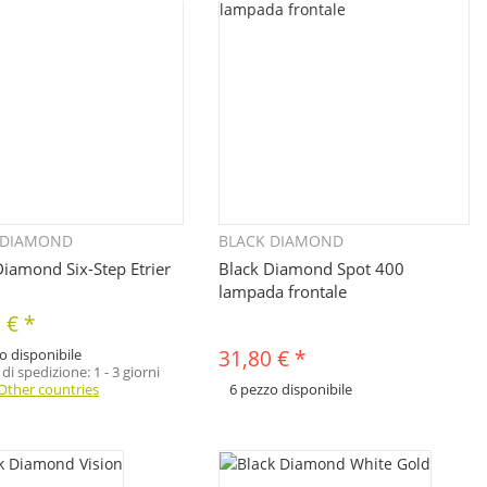
 DIAMOND
BLACK DIAMOND
Quickbuy
Quickbuy
Diamond Six-Step Etrier
Black Diamond Spot 400
lampada frontale
0 €
*
o disponibile
31,80 €
*
di spedizione:
1 - 3 giorni
Other countries
6 pezzo disponibile
x
Sono disponibili diverse varianti di questo
articolo. Seleziona la variante desiderata.