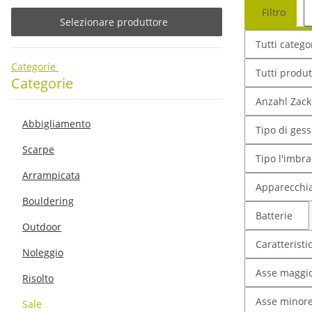
Filtro
Selezionare produttore
Tutti catego
Categorie
Tutti produt
Categorie
Anzahl Zac
Abbigliamento
Tipo di ges
Scarpe
Tipo l'imbr
Arrampicata
Apparecchi
Bouldering
Batterie
Outdoor
Caratteristi
Noleggio
Asse maggi
Risolto
Asse minor
Sale