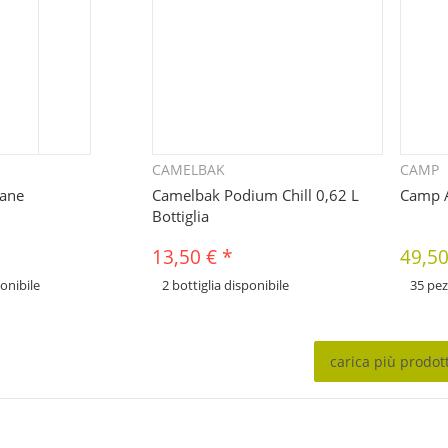
CAMELBAK
CAMP
uickbuy
Quickbuy
ane
Camelbak Podium Chill 0,62 L
Camp
Bottiglia
13,50 €
*
49,5
ponibile
2 bottiglia disponibile
35 pez
x
x
erse varianti di questo
Sono disponibili diverse varianti di questo
Sono dispo
la variante desiderata.
articolo. Seleziona la variante desiderata.
articolo. 
carica più prodott