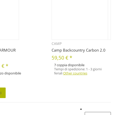
CAMP
Quickbuy
Quickbuy
 ARMOUR
Camp Backcountry Carbon 2.0
59,50 €
*
0 €
*
7 coppia disponibile
Tempi di spedizione:
1 - 3 giorni
zo disponibile
feriali
Other countries
nibili diverse varianti di questo
Seleziona la variante desiderata.
i