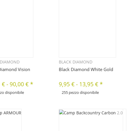
 DIAMOND
BLACK DIAMOND
Quickbuy
Quickbuy
Diamond Vision
Black Diamond White Gold
 €
-
90,00 €
*
9,95 €
-
13,95 €
*
zo disponibile
255 pezzo disponibile
x
nibili diverse varianti di questo
Sono disponibili diverse varianti di questo
Seleziona la variante desiderata.
articolo. Seleziona la variante desiderata.