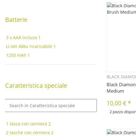
Batterie
3 x AAA incluso
1
Li-Ion Akku ricaricabile
1
1250 mAh
1
BLACK DIAM
Q
Caratteristica speciale
Black Diamon
Medium
10,00 €
*
2 pezzo dispon
x
Sono disponibili div
1 tasca con cerniera
2
articolo. Seleziona 
2 tasche con cerniera
2