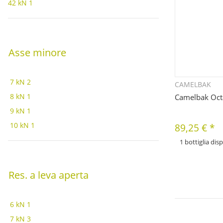
42 kN
1
Asse minore
7 kN
2
CAMELBAK
Q
8 kN
1
Camelbak Oct
9 kN
1
10 kN
1
89,25 €
*
1 bottiglia dis
x
Sono disponibili div
articolo. Seleziona 
Res. a leva aperta
6 kN
1
7 kN
3