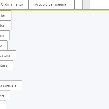
Ordinamento
Articolo per pagina
ries
tori
ken
so
acatura
atura
ca speciale
ore
e