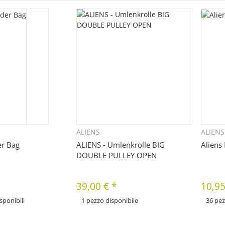
ALIENS
ALIENS
uickbuy
Quickbuy
er Bag
ALIENS - Umlenkrolle BIG
Aliens
DOUBLE PULLEY OPEN
39,00 €
*
10,9
sponibili
1 pezzo disponibile
36 pez
x
x
Sono disponibili diverse varianti di questo
Sono dispo
ettagli
articolo. Seleziona la variante desiderata.
articolo. 