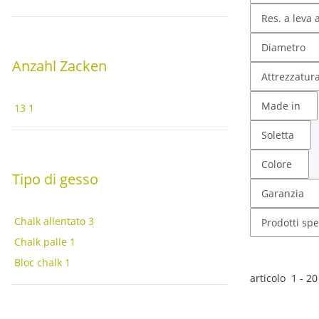
Res. a leva 
Diametro
Anzahl Zacken
Attrezzatura
Made in
13
1
Soletta
Colore
Tipo di gesso
Garanzia
Chalk allentato
3
Prodotti spec
Chalk palle
1
Bloc chalk
1
articolo
1
-
20