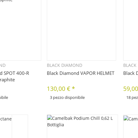
OND
BLACK DIAMOND
BLACK
uickbuy
Quickbuy
d SPOT 400-R
Black Diamond VAPOR HELMET
Black 
aphite
130,00 €
*
59,00
ibile
3 pezzo disponibile
18 pez
x
x
erse varianti di questo
Sono disponibili diverse varianti di questo
Sono dispo
la variante desiderata.
articolo. Seleziona la variante desiderata.
articolo. 