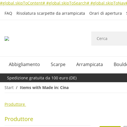
#global.skipToContent#
#global.skipToSearch#
#global.skipToNav
FAQ
Risolatura scarpette da arrampicata
Orari di apertura
Abbigliamento
Scarpe
Arrampicata
Bould
Spedizione gratuita da 100 euro (DE)
Start
Items with Made in: Cina
Produttore