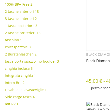
100% BPA-Free
2
2 tasche anteriori
18
3 tasche anteriori
2
1 tasca posteriore
3
2 tasche posteriori
13
taschino
1
Portaspazzole
3
2 Bürstenlaschen
2
BLACK DIAM
Q
Black Diamon
tasca porta spazzolino-boulder
3
cinghia inclusa
3
integrato cinghia
1
45,00 €
-
4
intern Bra
2
3 pezzo dispon
Lavabile in lavastoviglie
1
x
Sono disponibili div
Side cargo tasca
4
articolo. Seleziona 
mit RV
1