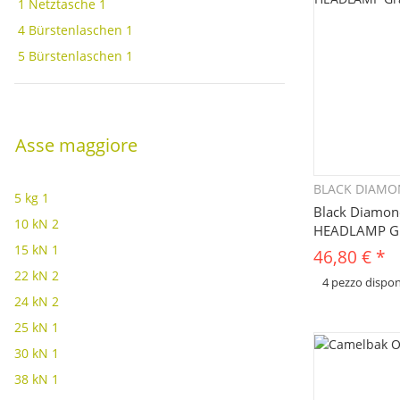
1 Netztasche
1
4 Bürstenlaschen
1
5 Bürstenlaschen
1
Asse maggiore
BLACK DIAM
Q
5 kg
1
Black Diamon
10 kN
2
HEADLAMP Gr
15 kN
1
46,80 €
*
22 kN
2
4 pezzo dispon
24 kN
2
x
Sono disponibili div
articolo. Seleziona 
25 kN
1
30 kN
1
38 kN
1