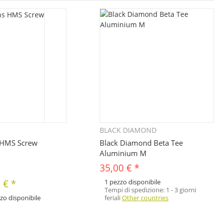
BLACK DIAMOND
Quickbuy
Quickbuy
 HMS Screw
Black Diamond Beta Tee
Aluminium M
35,00 €
*
5 €
*
1 pezzo disponibile
Tempi di spedizione:
1 - 3 giorni
zo disponibile
feriali
Other countries
nibili diverse varianti di questo
Seleziona la variante desiderata.