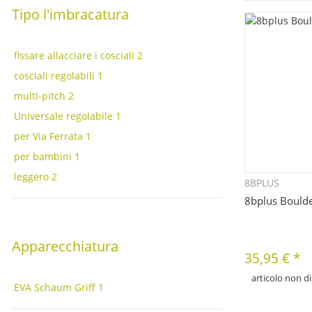
Tipo l'imbracatura
fissare allacciare i cosciali
2
cosciali regolabili
1
multi-pitch
2
Universale regolabile
1
per Via Ferrata
1
per bambini
1
leggero
2
8BPLUS
Q
8bplus Bould
Apparecchiatura
35,95 €
*
articolo non di
EVA Schaum Griff
1
D