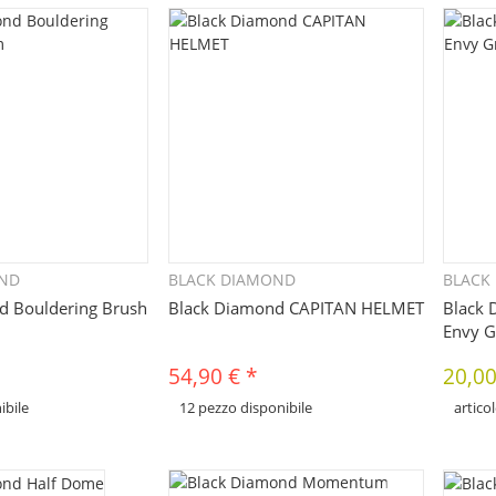
OND
BLACK DIAMOND
BLACK
uickbuy
Quickbuy
d Bouldering Brush
Black Diamond CAPITAN HELMET
Black
Envy G
54,90 €
*
20,0
ibile
12 pezzo disponibile
artico
x
erse varianti di questo
Sono disponibili diverse varianti di questo
la variante desiderata.
articolo. Seleziona la variante desiderata.