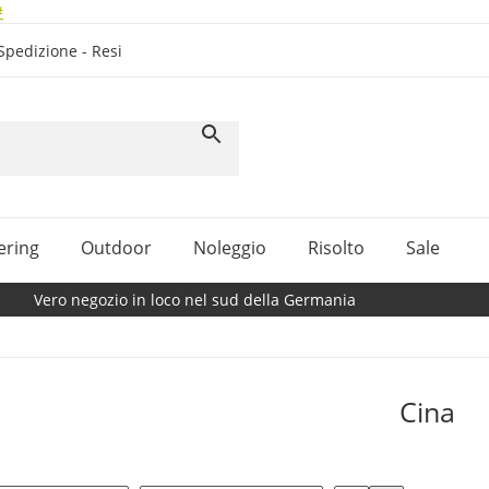
#
Spedizione - Resi
ering
Outdoor
Noleggio
Risolto
Sale
Vero negozio in loco nel sud della Germania
Cina