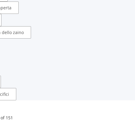
aperta
 dello zaino
ifici
of
151