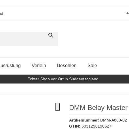
nd
+
usrüstung
Verleih
Besohlen
Sale
Echter Shop vor Ort in Süddeutschland
DMM Belay Master C
Artikelnummer:
DMM-A860-02
GTIN:
5031290190527