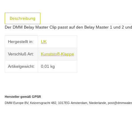
weitere Registerkarten anzeigen
Beschreibung
Der DMM Belay Master Clip passt auf den Belay Master 1 und 2 und 
Produkteigenschaft
Wert
Hergestellt in:
UK
Verschluß Art:
Kunststoff-Klappe
Artikelgewicht:
0,01
kg
Hersteller gemäß GPSR
DMM Europe BV, Keizersgracht 482, 1017EG Amsterdam, Niederlande, post@dmmwales