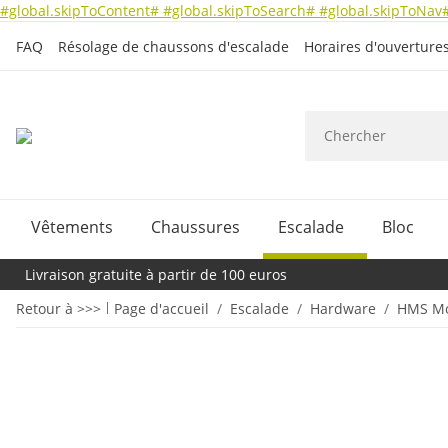
#global.skipToContent#
#global.skipToSearch#
#global.skipToNav
FAQ
Résolage de chaussons d'escalade
Horaires d'ouverture
Vêtements
Chaussures
Escalade
Bloc
Livraison gratuite à partir de 100 euros
Retour à >>>
Page d'accueil
Escalade
Hardware
HMS Mo