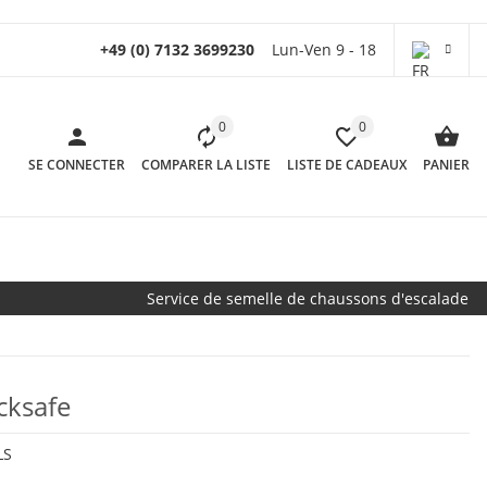
+49 (0) 7132 3699230
Lun-Ven 9 - 18
0
0
SE CONNECTER
COMPARER LA LISTE
LISTE DE CADEAUX
PANIER
Service de semelle de chaussons d'escalade
ksafe
LS