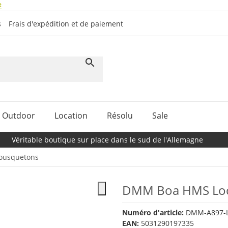
#
s
Frais d'expédition et de paiement
Outdoor
Location
Résolu
Sale
Véritable boutique sur place dans le sud de l'Allemagne
usquetons
DMM Boa HMS Loc
Numéro d'article:
DMM-A897-
EAN:
5031290197335