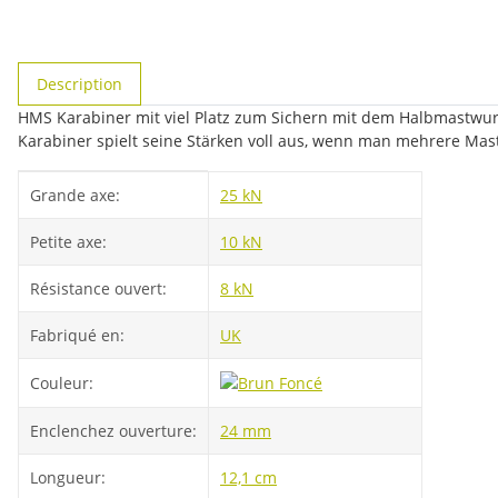
#productDetails.showMoreTabs#
Description
HMS Karabiner mit viel Platz zum Sichern mit dem Halbmastwurf.
Karabiner spielt seine Stärken voll aus, wenn man mehrere Mast
#productDetails.itemInformation#
#productDetails.itemValue#
Grande axe:
25 kN
Petite axe:
10 kN
Résistance ouvert:
8 kN
Fabriqué en:
UK
Couleur:
Enclenchez ouverture:
24 mm
Longueur:
12,1 cm