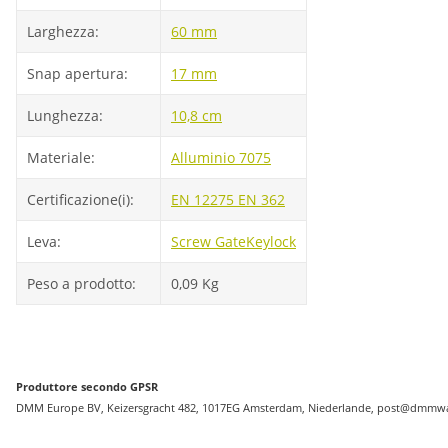
Larghezza:
60 mm
Snap apertura:
17 mm
Lunghezza:
10,8 cm
Materiale:
Alluminio 7075
Certificazione(i):
EN 12275
EN 362
Leva:
Screw Gate
Keylock
Peso a prodotto:
0,09
Kg
Produttore secondo GPSR
DMM Europe BV, Keizersgracht 482, 1017EG Amsterdam, Niederlande, post@dmmwa