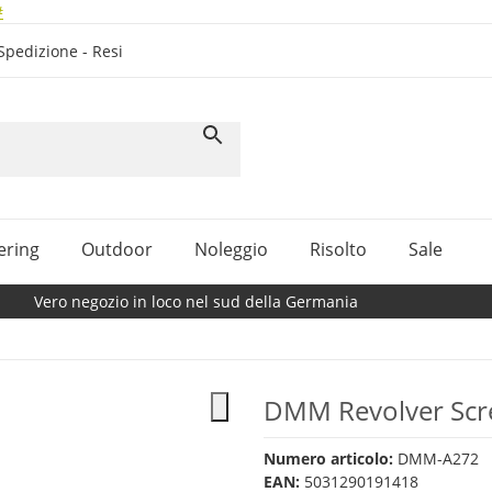
#
Spedizione - Resi
ering
Outdoor
Noleggio
Risolto
Sale
Vero negozio in loco nel sud della Germania
DMM Revolver Scr
Numero articolo:
DMM-A272
EAN:
5031290191418