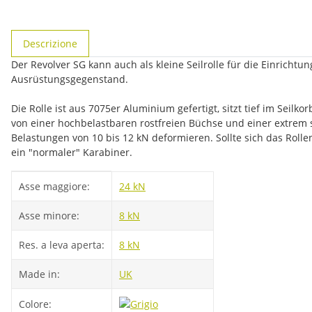
#productDetails.showMoreTabs#
Descrizione
Der Revolver SG kann auch als kleine Seilrolle für die Einrich
Ausrüstungsgegenstand.
Die Rolle ist aus 7075er Aluminium gefertigt, sitzt tief im Seil
von einer hochbelastbaren rostfreien Büchse und einer extrem st
Belastungen von 10 bis 12 kN deformieren. Sollte sich das Rolle
ein "normaler" Karabiner.
#productDetails.itemInformation#
#productDetails.itemValue#
Asse maggiore:
24 kN
Asse minore:
8 kN
Res. a leva aperta:
8 kN
Made in:
UK
Colore: