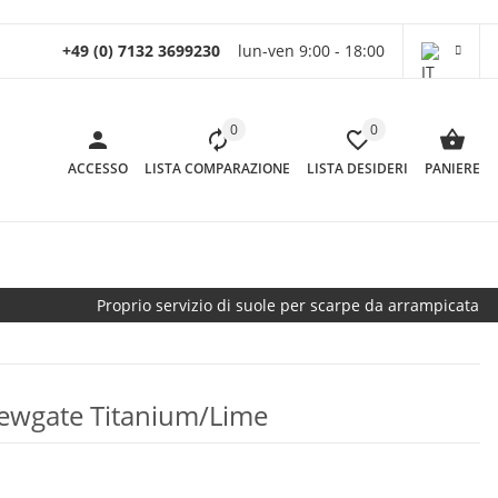
+49 (0) 7132 3699230
lun-ven 9:00 - 18:00
0
0
ACCESSO
LISTA COMPARAZIONE
LISTA DESIDERI
PANIERE
Proprio servizio di suole per scarpe da arrampicata
ewgate Titanium/Lime