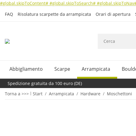
#global.skipToContent#
#global.skipToSearch#
#global.skipToNav
FAQ
Risolatura scarpette da arrampicata
Orari di apertura
Abbigliamento
Scarpe
Arrampicata
Bould
Spedizione gratuita da 100 euro (DE)
Torna a >>>
Start
Arrampicata
Hardware
Moschettoni