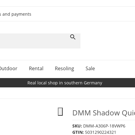
ts and payments
Outdoor
Rental
Resoling
Sale
Real local shop in southern Germany
DMM Shadow Quick
SKU:
DMM-A306P-18VWP6
GTIN:
5031290224321