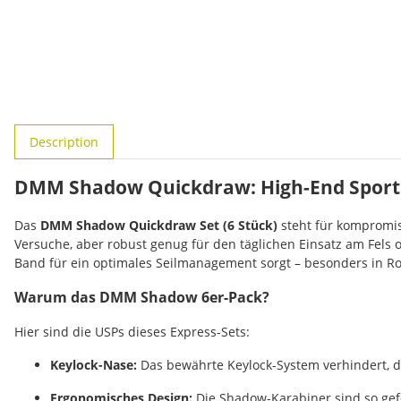
show more tabs
Description
DMM Shadow Quickdraw: High-End Sport
Das
DMM Shadow Quickdraw Set (6 Stück)
steht für kompromiss
Versuche, aber robust genug für den täglichen Einsatz am Fels 
Band für ein optimales Seilmanagement sorgt – besonders in Ro
Warum das DMM Shadow 6er-Pack?
Hier sind die USPs dieses Express-Sets:
Keylock-Nase:
Das bewährte Keylock-System verhindert, da
Ergonomisches Design:
Die Shadow-Karabiner sind so gefor