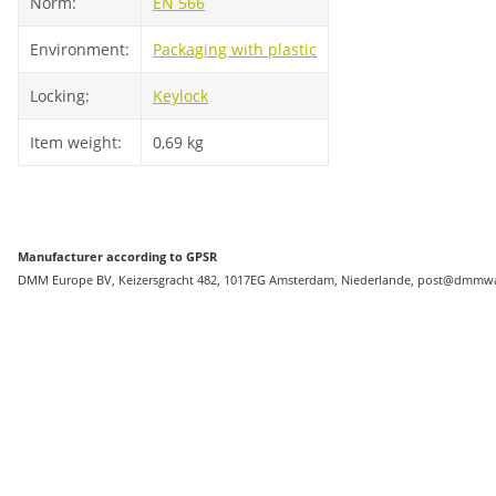
Norm:
EN 566
Environment:
Packaging with plastic
Locking:
Keylock
Item weight:
0,69
kg
Manufacturer according to GPSR
DMM Europe BV, Keizersgracht 482, 1017EG Amsterdam, Niederlande, post@dmmwa