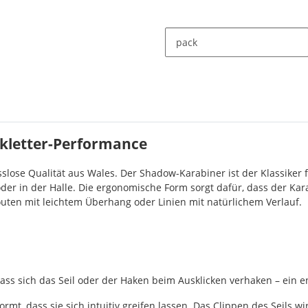
pack
kletter-Performance
lose Qualität aus Wales. Der Shadow-Karabiner ist der Klassiker für
oder in der Halle. Die ergonomische Form sorgt dafür, dass der Ka
uten mit leichtem Überhang oder Linien mit natürlichem Verlauf.
ss sich das Seil oder der Haken beim Ausklicken verhaken – ein e
mt, dass sie sich intuitiv greifen lassen. Das Clippen des Seils wi