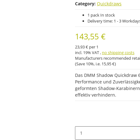
Category:
Quickdraws
1 pack In stock
Delivery time:
1 - 3 Workday
143,55 €
23,93 € per 1
incl. 19% VAT ,
no shipping costs
Manufacturers recommended retail
(Save
10%
, i.e.
15,95 €
)
Das DMM Shadow Quickdraw 6er
Performance und Zuverlässigke
geformten Shadow-Karabinern, 
effektiv verhindern.