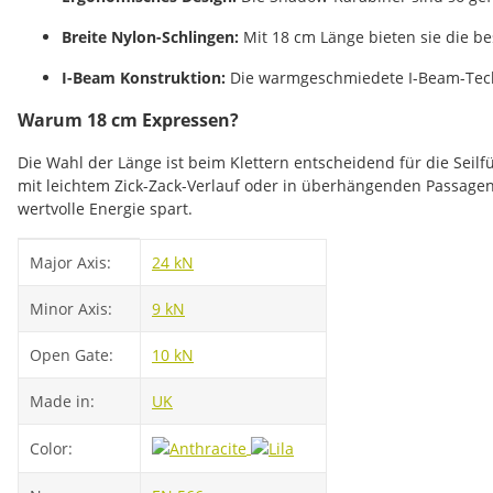
Breite Nylon-Schlingen:
Mit 18 cm Länge bieten sie die b
I-Beam Konstruktion:
Die warmgeschmiedete I-Beam-Techno
Warum 18 cm Expressen?
Die Wahl der Länge ist beim Klettern entscheidend für die Sei
mit leichtem Zick-Zack-Verlauf oder in überhängenden Passagen.
wertvolle Energie spart.
Item information
Value
Major Axis:
24 kN
Minor Axis:
9 kN
Open Gate:
10 kN
Made in:
UK
Color: