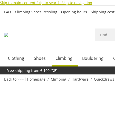
Skip to main content
Skip to search
Skip to navigation
FAQ
Climbing Shoes Resoling
Opening hours
Shipping cos
Clothing
Shoes
Climbing
Bouldering
Free shipping from € 100 (DE)
Back to >>>
Homepage
Climbing
Hardware
Quickdraws