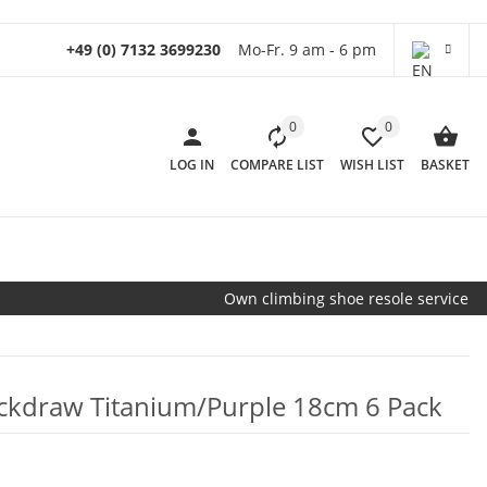
+49 (0) 7132 3699230
Mo-Fr. 9 am - 6 pm
0
0
LOG IN
COMPARE LIST
WISH LIST
BASKET
Own climbing shoe resole service
draw Titanium/Purple 18cm 6 Pack