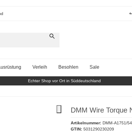
nd
+
usrüstung
Verleih
Besohlen
Sale
Echter Shop vor Ort in Süddeutschland
DMM Wire Torque N
Artikelnummer:
DMM-A1751/5
GTIN:
5031290230209