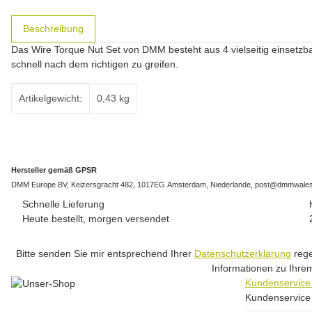
weitere Registerkarten anzeigen
Beschreibung
Das Wire Torque Nut Set von DMM besteht aus 4 vielseitig einsetz
schnell nach dem richtigen zu greifen.
Produkteigenschaft
Wert
Artikelgewicht:
0,43
kg
Hersteller gemäß GPSR
DMM Europe BV, Keizersgracht 482, 1017EG Amsterdam, Niederlande, post@dmmwales
Schnelle Lieferung
Heute bestellt, morgen versendet
Bitte senden Sie mir entsprechend Ihrer
Datenschutzerklärung
rege
Informationen zu Ihrem
Kundenservic
Kundenservice