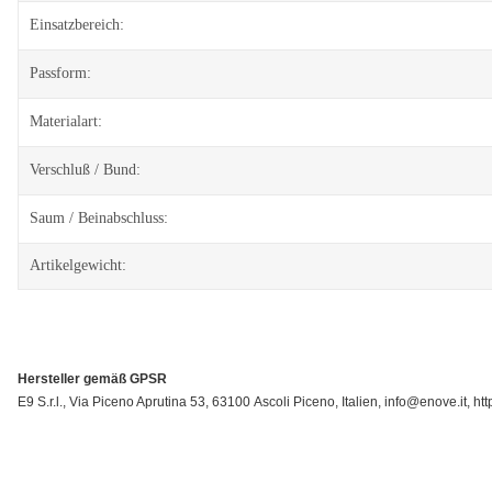
Einsatzbereich:
Passform:
Materialart:
Verschluß / Bund:
Saum / Beinabschluss:
Artikelgewicht:
Hersteller gemäß GPSR
E9 S.r.l., Via Piceno Aprutina 53, 63100 Ascoli Piceno, Italien, info@enove.it, h