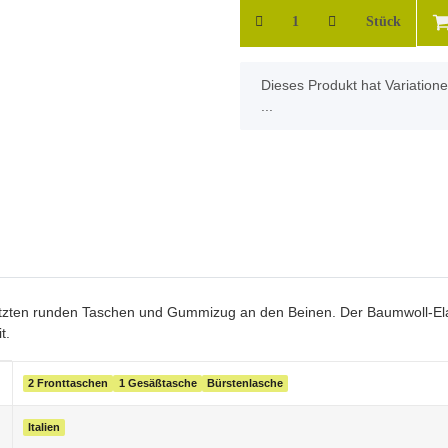
Stück
x
Dieses Produkt hat Variation
...
gesetzten runden Taschen und Gummizug an den Beinen. Der Baumwoll-El
t.
2 Fronttaschen
1 Gesäßtasche
Bürstenlasche
Italien