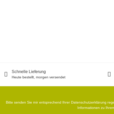
E9
E9 RONDO SLIM
85,00 €
*
7 Stück auf Lager
Schnelle Lieferung
Heute bestellt, morgen versendet
Bitte senden Sie mir entsprechend Ihrer
Datenschutzerklärung
rege
Informationen zu Ihrem