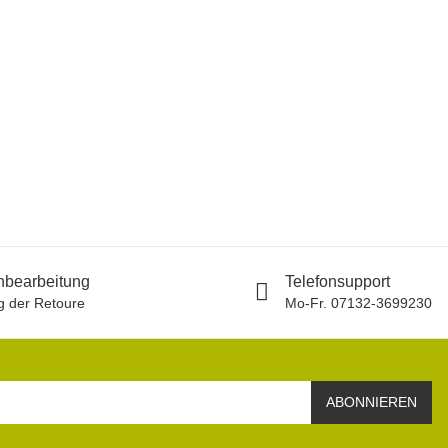
E9
E
7
12
nbearbeitung
Telefonsupport
 der Retoure
Mo-Fr. 07132-3699230
ABONNIEREN