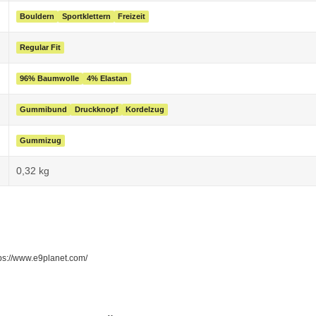
Bouldern
Sportklettern
Freizeit
Regular Fit
96% Baumwolle
4% Elastan
Gummibund
Druckknopf
Kordelzug
Gummizug
0,32
kg
ttps://www.e9planet.com/