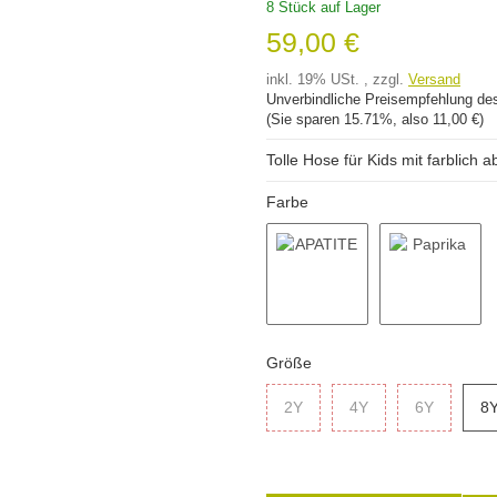
8 Stück auf Lager
59,00 €
inkl. 19% USt. , zzgl.
Versand
Unverbindliche Preisempfehlung des
(Sie sparen
15.71%
, also
11,00 €
)
Tolle Hose für Kids mit farblic
Farbe
APATITE
Paprika
Größe
2Y
2Y
4Y
4Y
6Y
6Y
8