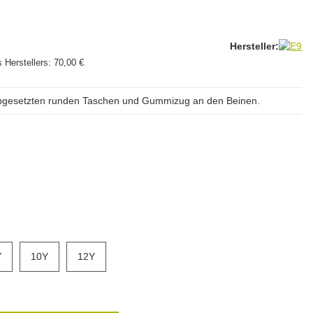
Hersteller:
 Herstellers:
70,00 €
h abgesetzten runden Taschen und Gummizug an den Beinen.
Y
8Y
10Y
10Y
12Y
12Y