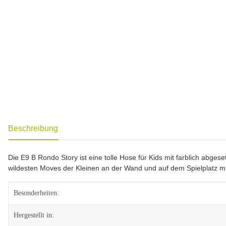
weitere Registerkarten anzeigen
Beschreibung
Die E9 B Rondo Story ist eine tolle Hose für Kids mit farblich ab
wildesten Moves der Kleinen an der Wand und auf dem Spielplatz mi
Produkteigenschaft
Wert
Besonderheiten:
Hergestellt in: