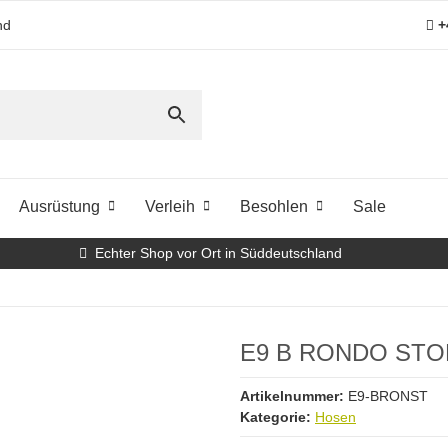
nd
+
Ausrüstung
Verleih
Besohlen
Sale
Echter Shop vor Ort in Süddeutschland
E9 B RONDO ST
Artikelnummer:
E9-BRONST
Kategorie:
Hosen