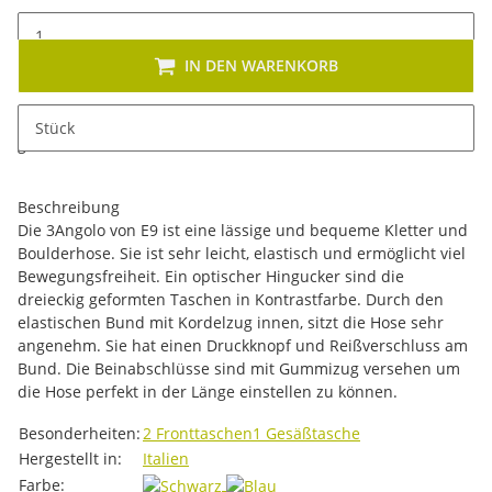
IN DEN WARENKORB
x
Dieses Produkt hat Variationen. Wählen Sie bitte die
Stück
gewünschte Variation aus. Größe, Farbe, ...
Beschreibung
Die 3Angolo von E9 ist eine lässige und bequeme Kletter und
Boulderhose. Sie ist sehr leicht, elastisch und ermöglicht viel
Bewegungsfreiheit. Ein optischer Hingucker sind die
dreieckig geformten Taschen in Kontrastfarbe. Durch den
elastischen Bund mit Kordelzug innen, sitzt die Hose sehr
angenehm. Sie hat einen Druckknopf und Reißverschluss am
Bund. Die Beinabschlüsse sind mit Gummizug versehen um
die Hose perfekt in der Länge einstellen zu können.
Produkteigenschaft
Wert
Besonderheiten:
2 Fronttaschen
1 Gesäßtasche
Hergestellt in:
Italien
Farbe: