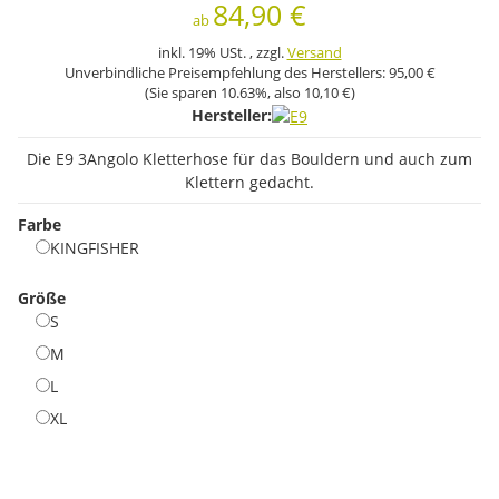
84,90 €
ab
inkl. 19% USt. , zzgl.
Versand
Unverbindliche Preisempfehlung des Herstellers:
95,00 €
(Sie sparen
10.63%
, also
10,10 €
)
Hersteller:
Die E9 3Angolo Kletterhose für das Bouldern und auch zum
Klettern gedacht.
Farbe
KINGFISHER
KINGFISHER
Größe
S
S
M
M
L
L
XL
XL