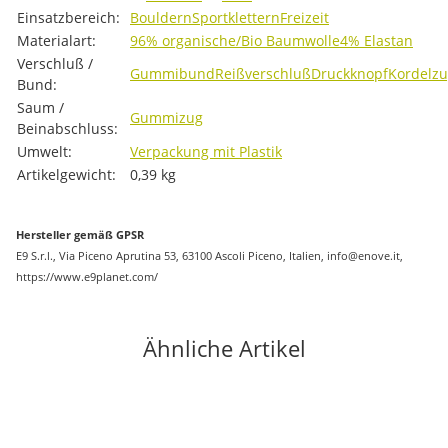
Einsatzbereich:
Bouldern
Sportklettern
Freizeit
Materialart:
96% organische/Bio Baumwolle
4% Elastan
Verschluß /
Gummibund
Reißverschluß
Druckknopf
Kordelz
Bund:
Saum /
Gummizug
Beinabschluss:
Umwelt:
Verpackung mit Plastik
Artikelgewicht:
0,39
kg
Hersteller gemäß GPSR
E9 S.r.l., Via Piceno Aprutina 53, 63100 Ascoli Piceno, Italien, info@enove.it,
https://www.e9planet.com/
Ähnliche Artikel
-11%