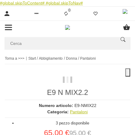
#global.skipToContent#
#global.skipToNav#
0
Liste ist leer
Torna a >>>
Start
Abbigliamento
Donna
Pantaloni
E9 N MIX2.2
Numero articolo:
E9-NMIX22
Categoria:
Pantaloni
3 pezzo disponibile
65,00 €
95,00 €