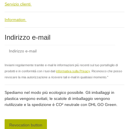
Servizio clienti
Information
Indirizzo e-mail
abbo
Inviami regolarmente tramite e-mail le informazioni più recenti sul tuo portafoglio di
prodotti e in conformità con i tuoi dati
informativa sulla Privacy
. Riconosco che posso
revocare la mia autorizzazione a ricevere tali e-mail in qualsiasi momento."
Spediamo nel modo più ecologico possibile. Gli imballaggi in
plastica vengono evitati, le scatole di imballaggio vengono
riutilizzate e la spedizione è CO² neutrale con DHL GO Green.
Revocation button