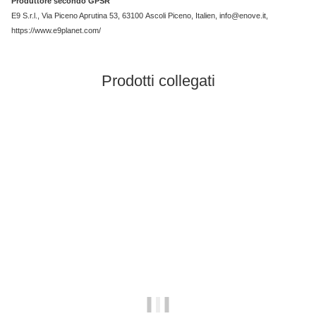
Produttore secondo GPSR
E9 S.r.l., Via Piceno Aprutina 53, 63100 Ascoli Piceno, Italien, info@enove.it,
https://www.e9planet.com/
Prodotti collegati