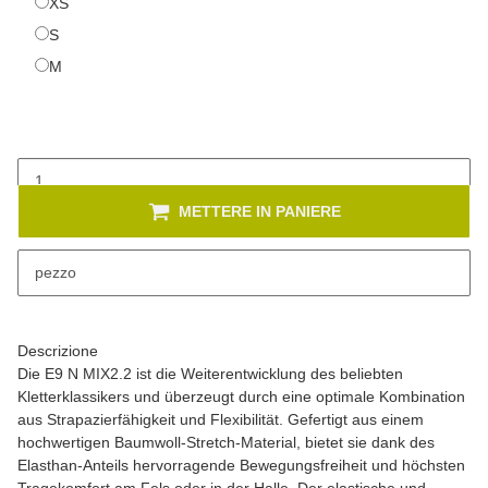
XS
XS
S
S
M
M
METTERE IN PANIERE
x
Sono disponibili diverse varianti di questo articolo. Seleziona la
pezzo
variante desiderata.
Descrizione
Die E9 N MIX2.2 ist die Weiterentwicklung des beliebten
Kletterklassikers und überzeugt durch eine optimale Kombination
aus Strapazierfähigkeit und Flexibilität. Gefertigt aus einem
hochwertigen Baumwoll-Stretch-Material, bietet sie dank des
Elasthan-Anteils hervorragende Bewegungsfreiheit und höchsten
Tragekomfort am Fels oder in der Halle. Der elastische und