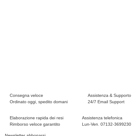
E9
E9 N MIX2.1
65,00 €
*
1 pezzo disponibile
Consegna veloce
Assistenza & Supporto
Ordinato oggi, spedito domani
24/7 Email Support
Elaborazione rapida dei resi
Assistenza telefonica
Rimborso veloce garantito
Lun-Ven. 07132-3699230
Newsletter abbonarsi