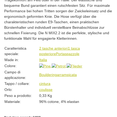
bequeme Bund garantiert einen rutschfesten Sitz. Für maximale
Performance bei hohen Tritten sorgen der Zwickeleinsatz und die
ergonomisch geformten Knie. Die Hose verfügt über die
charakteristischen runden E9-Taschen, einen praktischen
Bürstenhalter und individuell verstellbare Beinabschlüsse zur
schnellen Fixierung. Die N MIX2.2 ist die perfekte, stylische und
funktionale Wahl für engagierte Kletterinnen.
#productDetails.itemInformation#
#productDetails.itemValue#
Caratteristica
2 tasche anteriori
1 tasca
speciale:
posteriore
Portaspazzole
Made in:
Italia
Colore:
Campo di
Bouldering
arrampicata
applicazione:
Tappo / collare:
cintura
Orlo:
coulisse
Peso a prodotto:
0,33
Kg
Materiale:
96% cotone, 4% elastan