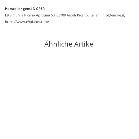
Hersteller gemäß GPSR
E9 S.r.l., Via Piceno Aprutina 53, 63100 Ascoli Piceno, Italien, info@enove.it,
https://www.e9planet.com/
Ähnliche Artikel
-35%