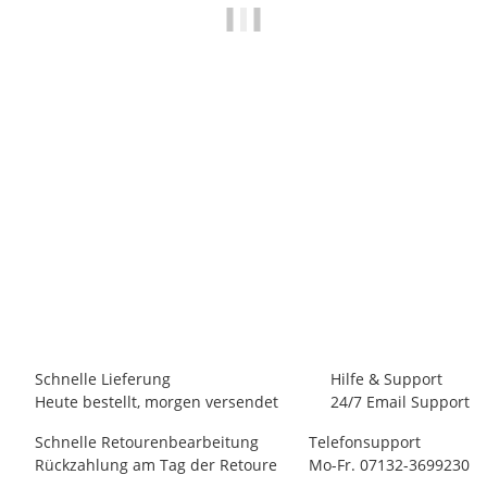
E9
E9 N MIX2.1
65,00 €
*
1 Stück auf Lager
Schnelle Lieferung
Hilfe & Support
Heute bestellt, morgen versendet
24/7 Email Support
Schnelle Retourenbearbeitung
Telefonsupport
Rückzahlung am Tag der Retoure
Mo-Fr. 07132-3699230