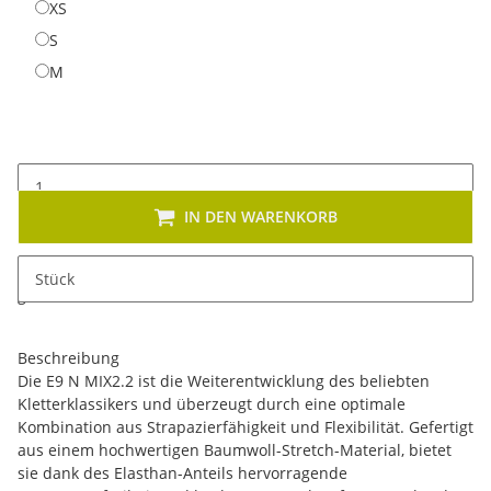
XS
XS
S
S
M
M
IN DEN WARENKORB
x
Dieses Produkt hat Variationen. Wählen Sie bitte die
Stück
gewünschte Variation aus. Größe, Farbe, ...
Beschreibung
Die E9 N MIX2.2 ist die Weiterentwicklung des beliebten
Kletterklassikers und überzeugt durch eine optimale
Kombination aus Strapazierfähigkeit und Flexibilität. Gefertigt
aus einem hochwertigen Baumwoll-Stretch-Material, bietet
sie dank des Elasthan-Anteils hervorragende