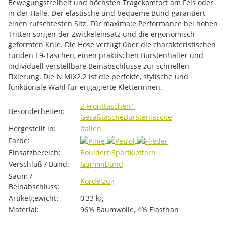
Bewegungsfreiheit und höchsten Tragekomfort am Fels oder
in der Halle. Der elastische und bequeme Bund garantiert
einen rutschfesten Sitz. Für maximale Performance bei hohen
Tritten sorgen der Zwickeleinsatz und die ergonomisch
geformten Knie. Die Hose verfügt über die charakteristischen
runden E9-Taschen, einen praktischen Bürstenhalter und
individuell verstellbare Beinabschlüsse zur schnellen
Fixierung. Die N MIX2.2 ist die perfekte, stylische und
funktionale Wahl für engagierte Kletterinnen.
Produkteigenschaft
Wert
2 Fronttaschen
1
Besonderheiten:
Gesäßtasche
Bürstenlasche
Hergestellt in:
Italien
Farbe:
Einsatzbereich:
Bouldern
Sportklettern
Verschluß / Bund:
Gummibund
Saum /
Kordelzug
Beinabschluss:
Artikelgewicht:
0,33
kg
Material:
96% Baumwolle, 4% Elasthan