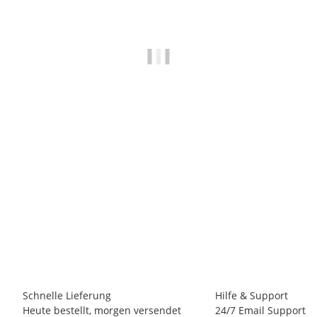
BENKY CLIMBING
Skunk X Schuh-Hygienespray 250ml
7,50 €
*
30,00 € pro 1 l
73 Flasche(n) auf Lager
Lieferzeit:
1 - 3 Werktage
(DE - Ausland abweichend)
Schnelle Lieferung
Hilfe & Support
Heute bestellt, morgen versendet
24/7 Email Support