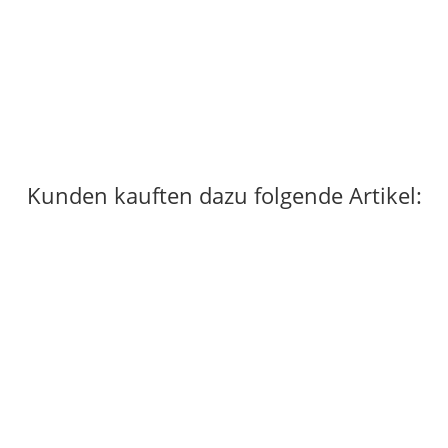
CORE CLIMBING
Gewindehülsen Round T-Nuts
0,36 €
*
1 Stück auf Lager
Kunden kauften dazu folgende Artikel: