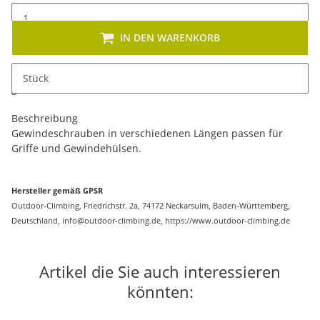
IN DEN WARENKORB
x
Dieses Produkt hat Variationen. Wählen Sie bitte die
Stück
gewünschte Variation aus. Größe, Farbe, ...
Beschreibung
Gewindeschrauben in verschiedenen Längen passen für
Griffe und Gewindehülsen.
Hersteller gemäß GPSR
Outdoor-Climbing, Friedrichstr. 2a, 74172 Neckarsulm, Baden-Württemberg,
Deutschland, info@outdoor-climbing.de, https://www.outdoor-climbing.de
Artikel die Sie auch interessieren
könnten: