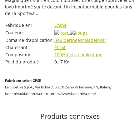
Magnifique t-shirt en coton bio avec une coupe sportive et un
logo imprimé sur le devant. Un incontournable pour les fans
de La Sportiva ...
#productDetails.itemInformation#
#productDetails.itemValue#
Fabriqué en:
Chine
Couleur:
Domaine d'application:
Bouldering
escalade
loisir
Chaussant:
Étroit
Composition:
100% Coton biologique
Poid du produit:
0,17
Kg
Fabricant selon GPSR
La Sportiva S.p.A., Via Ischia 2, 38030 Ziano di Fiemme, TN, Italien,
lasportiva@lasportiva.com, https://www.lasportiva.com/
Produits connexes