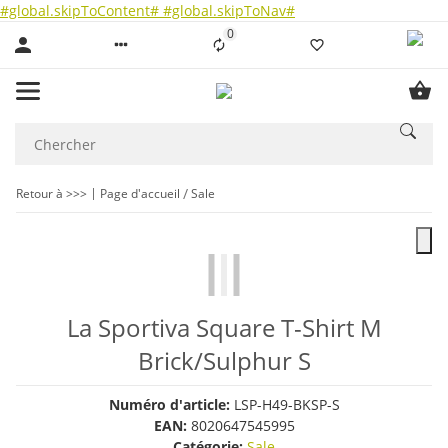
#global.skipToContent#
#global.skipToNav#
0
Liste ist leer
Retour à >>>
Page d'accueil
Sale
La Sportiva Square T-Shirt M
Brick/Sulphur S
Numéro d'article:
LSP-H49-BKSP-S
EAN:
8020647545995
Catégorie:
Sale