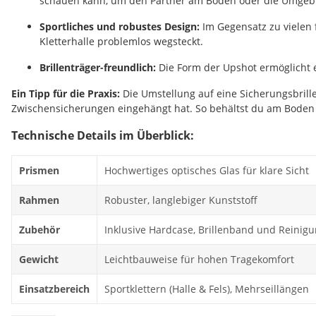
schauen kann, um den Partner am Boden oder die Umgebu
Sportliches und robustes Design:
Im Gegensatz zu vielen 
Kletterhalle problemlos wegsteckt.
Brillenträger-freundlich:
Die Form der Upshot ermöglicht e
Ein Tipp für die Praxis:
Die Umstellung auf eine Sicherungsbrille 
Zwischensicherungen eingehängt hat. So behältst du am Boden d
Technische Details im Überblick:
Prismen
Hochwertiges optisches Glas für klare Sicht
Rahmen
Robuster, langlebiger Kunststoff
Zubehör
Inklusive Hardcase, Brillenband und Reinig
Gewicht
Leichtbauweise für hohen Tragekomfort
Einsatzbereich
Sportklettern (Halle & Fels), Mehrseillängen