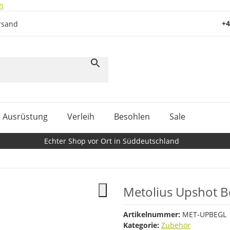
n
+4
rsand
Ausrüstung
Verleih
Besohlen
Sale
Echter Shop vor Ort in Süddeutschland
Metolius Upshot B
Artikelnummer:
MET-UPBEGL
Kategorie:
Zubehör