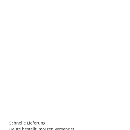
EXPED
Exped Versa 4R
140,00 €
-
180,00 €
*
1 Stück auf Lager
Schnelle Lieferung
Heute bestellt, morgen versendet