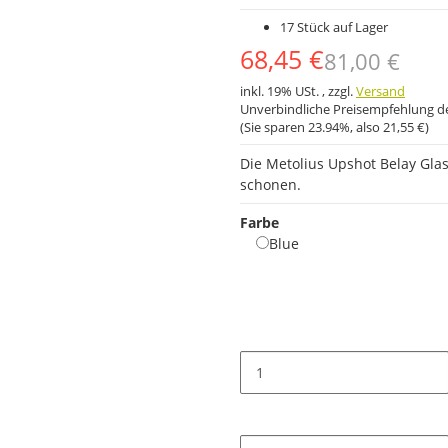
17 Stück auf Lager
68,45 €
81,00 €
inkl. 19% USt. , zzgl.
Versand
Unverbindliche Preisempfehlung de
(Sie sparen
23.94%
, also
21,55 €
)
Die Metolius Upshot Belay Gla
schonen.
Farbe
Blue
Blue