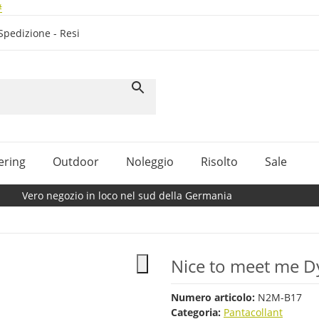
#
Spedizione - Resi
ering
Outdoor
Noleggio
Risolto
Sale
Vero negozio in loco nel sud della Germania
Nice to meet me D
Numero articolo:
N2M-B17
Categoria:
Pantacollant