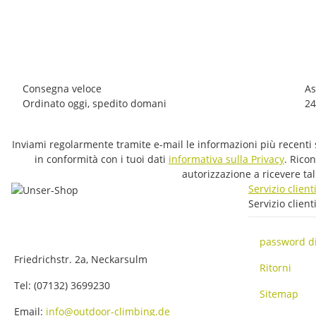
49,00 €
*
2 pezzo disponibile
Consegna veloce
As
Ordinato oggi, spedito domani
24
Inviami regolarmente tramite e-mail le informazioni più recenti s
in conformità con i tuoi dati
informativa sulla Privacy
. Rico
autorizzazione a ricevere ta
Servizio client
Servizio client
password d
Friedrichstr. 2a, Neckarsulm
Ritorni
Tel: (07132) 3699230
Sitemap
Email:
info@outdoor-climbing.de