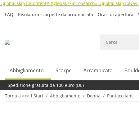
#global.skipToContent#
#global.skipToSearch#
#global.skipToNav
FAQ
Risolatura scarpette da arrampicata
Orari di apertura
Abbigliamento
Scarpe
Arrampicata
Bould
Spedizione gratuita da 100 euro (DE)
Torna a >>>
Start
Abbigliamento
Donna
Pantacollant