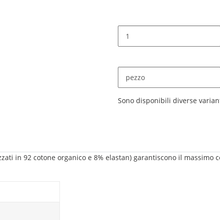
pezzo
x
Sono disponibili diverse variant
ealizzati in 92 cotone organico e 8% elastan) garantiscono il massim