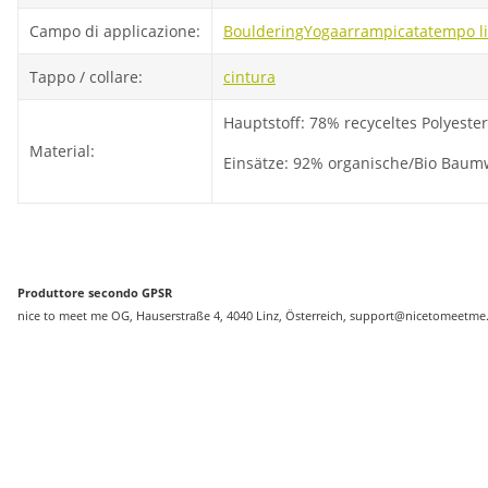
Campo di applicazione:
Bouldering
Yoga
arrampicata
tempo l
Tappo / collare:
cintura
Hauptstoff: 78% recyceltes Polyeste
Material:
Einsätze: 92% organische/Bio Baumw
Produttore secondo GPSR
nice to meet me OG, Hauserstraße 4, 4040 Linz, Österreich, support@nicetomeetme.