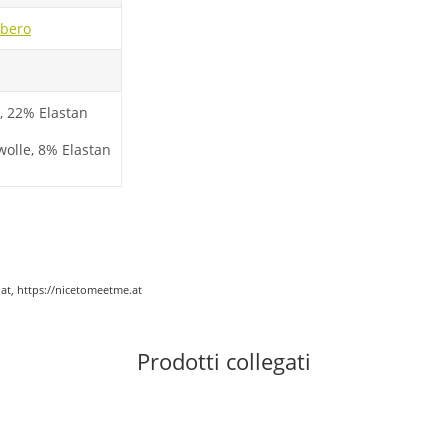
ibero
r, 22% Elastan
olle, 8% Elastan
at, https://nicetomeetme.at
Prodotti collegati