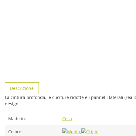
#productDetails.showMoreTabs#
Descrizione
La cintura profonda, le cuciture ridotte e i pannelli laterali (r
design.
#productDetails.itemInformation#
#productDetails.itemValue#
Made in:
Ceca
Colore: