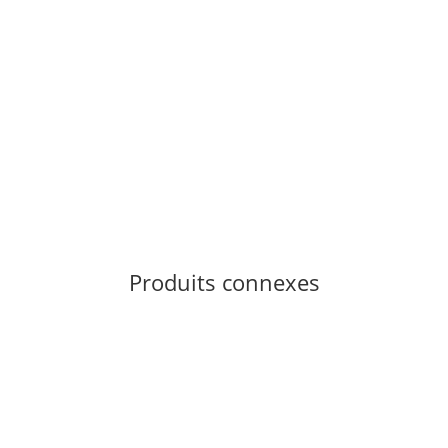
OCUN
Ocun BULLIT Petrol / Red UK 8,5 / EU 42,5
109,85 €
*
13 paire en stock
Produits connexes