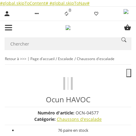
#global.skipToContent#
#global.skipToNav#
0
Liste ist leer
Retour à >>>
Page d'accueil
Escalade
Chaussons d'escalade
Ocun HAVOC
Numéro d'article:
OCN-04577
Catégorie:
Chaussons d'escalade
76 paire en stock