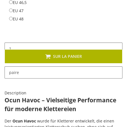
EU 46,5
EU 46,5
EU 47
EU 47
EU 48
EU 48
SUR LA PANIER
x
Cet article se décline en plusieurs variantes. Veuillez
paire
sélectionner la variante de votre choix.
Description
Ocun Havoc – Vielseitige Performance
für moderne Klettereien
Der
Ocun Havoc
wurde für Kletterer entwickelt, die einen
leistungsorientierten Kletterschuh suchen, ohne sich auf