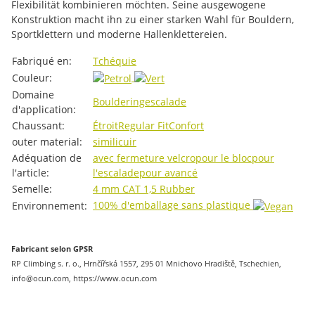
Flexibilität kombinieren möchten. Seine ausgewogene
Konstruktion macht ihn zu einer starken Wahl für Bouldern,
Sportklettern und moderne Hallenklettereien.
#productDetails.itemInformation#
#productDetails.itemValue#
Fabriqué en:
Tchéquie
Couleur:
Domaine
Bouldering
escalade
d'application:
Chaussant:
Étroit
Regular Fit
Confort
outer material:
similicuir
Adéquation de
avec fermeture velcro
pour le bloc
pour
l'article:
l'escalade
pour avancé
Semelle:
4 mm CAT 1,5 Rubber
100% d'emballage sans plastique
Environnement:
Fabricant selon GPSR
RP Climbing s. r. o., Hrnčířská 1557, 295 01 Mnichovo Hradiště, Tschechien,
info@ocun.com, https://www.ocun.com