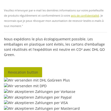
Insc
Veuillez m'envoyer par e-mail les dernières informations sur votre portefeuille
de produits régulièrement et conformément à votre
avis de confidentialité
. Je
reconnais que je peux révoquer mon autorisation de recevoir lesdits e-mails à
tout moment."
Nous expédions le plus écologiquement possible. Les
emballages en plastique sont évités, les cartons d'emballage
sont réutilisés et l'expédition est neutre en CO² avec DHL GO
Green.
Revocation button