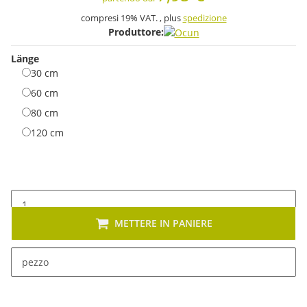
compresi 19% VAT. , plus
spedizione
Produttore:
Länge
30 cm
30 cm
60 cm
60 cm
80 cm
80 cm
120 cm
120 cm
METTERE IN PANIERE
x
Sono disponibili diverse varianti di questo articolo. Seleziona
pezzo
la variante desiderata.