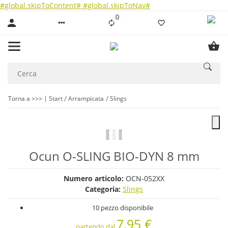
#global.skipToContent#
#global.skipToNav#
0
Liste ist leer
Torna a >>>
Start
Arrampicata
Slings
Ocun O-SLING BIO-DYN 8 mm
Numero articolo:
OCN-052XX
Categoria:
Slings
10 pezzo disponibile
7,95 €
partendo dal