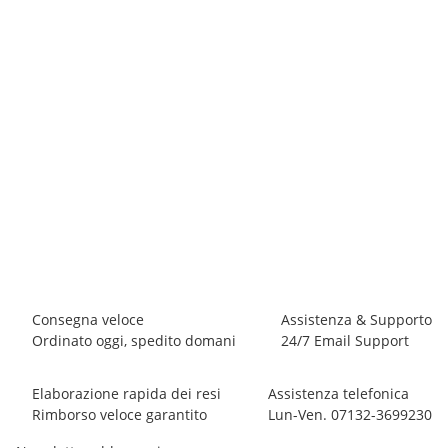
BLACK DIAMOND
Black Diamond VAPOR HELMET
130,00 €
*
3 pezzo disponibile
Consegna veloce
Assistenza & Supporto
Ordinato oggi, spedito domani
24/7 Email Support
Elaborazione rapida dei resi
Assistenza telefonica
Rimborso veloce garantito
Lun-Ven. 07132-3699230