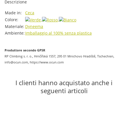
Descrizione
#productDetails.itemInformation#
#productDetails.itemValue#
Made in:
Ceca
Colore:
Materiale:
Dyneema
Ambiente:
Imballaggio al 100% senza plastica
Produttore secondo GPSR
RP Climbing s. r. o., Hrnčířská 1557, 295 01 Mnichovo Hradiště, Tschechien,
info@ocun.com, https://www.ocun.com
I clienti hanno acquistato anche i
seguenti articoli