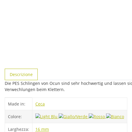
#productDetails.showMoreTabs#
Descrizione
Die PES Schlingen von Ocun sind sehr hochwertig und lassen sic
Verwechlungen beim Klettern.
#productDetails.itemInformation#
#productDetails.itemValue#
Made in:
Ceca
Colore:
Larghezza:
16 mm