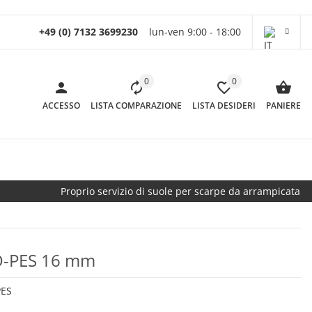
+49 (0) 7132 3699230
lun-ven 9:00 - 18:00
0
0
ACCESSO
LISTA COMPARAZIONE
LISTA DESIDERI
PANIERE
Proprio servizio di suole per scarpe da arrampicata
O-PES 16 mm
ES