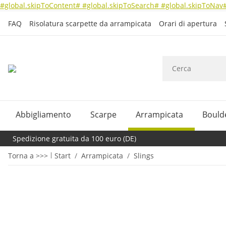
#global.skipToContent#
#global.skipToSearch#
#global.skipToNav
FAQ
Risolatura scarpette da arrampicata
Orari di apertura
Abbigliamento
Scarpe
Arrampicata
Bould
Spedizione gratuita da 100 euro (DE)
Torna a >>>
Start
Arrampicata
Slings