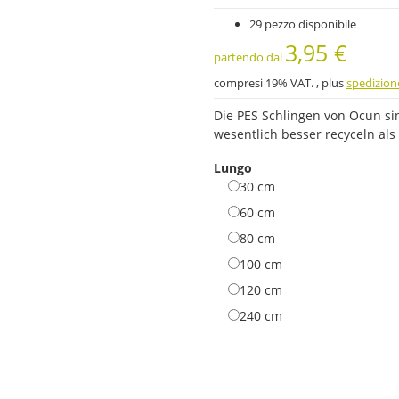
29 pezzo disponibile
3,95 €
partendo dal
compresi 19% VAT. , plus
spedizion
Die PES Schlingen von Ocun si
wesentlich besser recyceln als
Lungo
30 cm
30 cm
60 cm
60 cm
80 cm
80 cm
100 cm
100 cm
120 cm
120 cm
240 cm
240 cm