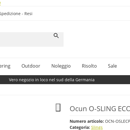
#
Spedizione - Resi
ering
Outdoor
Noleggio
Risolto
Sale
Vero negozio in loco nel sud della Germania
Ocun O-SLING EC
Numero articolo:
OCN-OSLECP
Categoria:
Slings