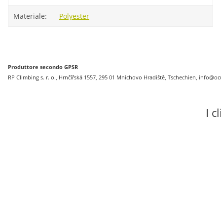
Materiale:
Polyester
Produttore secondo GPSR
RP Climbing s. r. o., Hrnčířská 1557, 295 01 Mnichovo Hradiště, Tschechien, info
I c