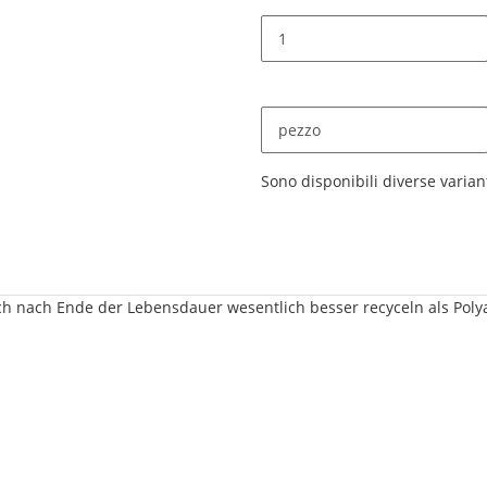
pezzo
x
Sono disponibili diverse variant
h nach Ende der Lebensdauer wesentlich besser recyceln als Polya