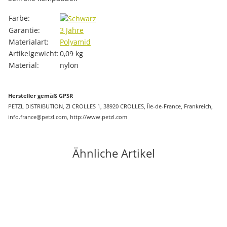
Produkteigenschaft
Wert
Farbe:
Garantie:
3 Jahre
Materialart:
Polyamid
Artikelgewicht:
0,09
kg
Material:
nylon
Hersteller gemäß GPSR
PETZL DISTRIBUTION, ZI CROLLES 1, 38920 CROLLES, Île-de-France, Frankreich,
info.france@petzl.com, http://www.petzl.com
Ähnliche Artikel