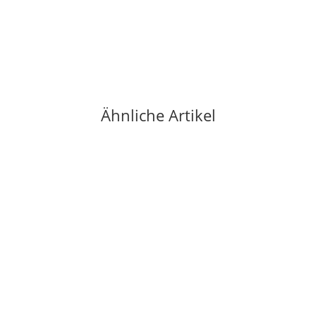
19,50 €
-
20,00 €
*
214 Stück auf Lager
Ähnliche Artikel
-22%