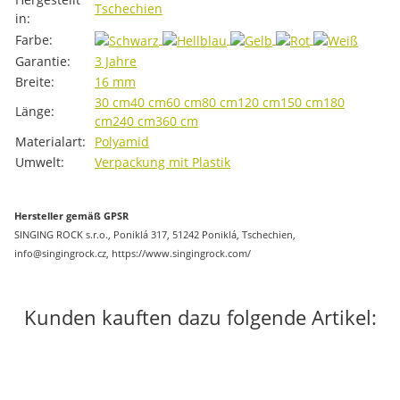
Tschechien
in:
Farbe:
Garantie:
3 Jahre
Breite:
16 mm
30 cm
40 cm
60 cm
80 cm
120 cm
150 cm
180
Länge:
cm
240 cm
360 cm
Materialart:
Polyamid
Umwelt:
Verpackung mit Plastik
Hersteller gemäß GPSR
SINGING ROCK s.r.o., Poniklá 317, 51242 Poniklá, Tschechien,
info@singingrock.cz, https://www.singingrock.com/
Kunden kauften dazu folgende Artikel:
-20%