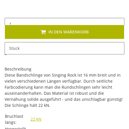
IN DEN WARENKORB
x
Dieses Produkt hat Variationen. Wählen Sie bitte die
Stück
gewünschte Variation aus. Größe, Farbe, ...
Beschreibung
Diese Bandschlinge von Singing Rock ist 16 mm breit und in
vielen verschiedenen Längen verfügbar. Durch seitliche
Farbcodierung kann man die Rundschlingen sehr leicht
auseinanderhalten. Das Material ist robust und die
Vernähung solide ausgeführt - und das unschlagbar günstig!
Die Schlinge hält 22 kN.
Produkteigenschaft
Wert
Bruchlast
22 kN
längs:
Hergestellt