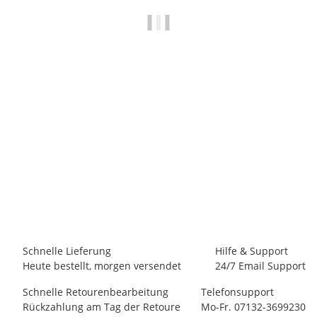
ROCK EMPIRE
Rock Empire Long Arm Click
29,00 €
-
34,20 €
*
12 Stück auf Lager
Schnelle Lieferung
Hilfe & Support
Heute bestellt, morgen versendet
24/7 Email Support
Schnelle Retourenbearbeitung
Telefonsupport
Rückzahlung am Tag der Retoure
Mo-Fr. 07132-3699230