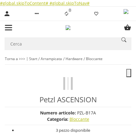
#global.skipToContent#
#global.skipToNav#
0
Liste ist leer
Torna a >>>
Start
Arrampicata
Hardware
Bloccante
Petzl ASCENSION
Numero articolo:
PZL-B17A
Categoria:
Bloccante
3 pezzo disponibile