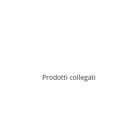
AUSTRIALPIN
AustriAlpin Rockit Alu Wire
7,30 €
*
9 pezzo disponibile
Prodotti collegati