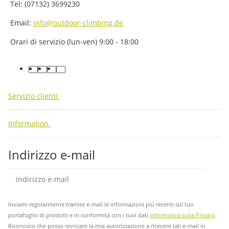
Tel: (07132) 3699230
Email:
info@outdoor-climbing.de
Orari di servizio (lun-ven) 9:00 - 18:00
facebook
youtube
instagram
tiktok
Servizio clienti
Information
Indirizzo e-mail
abb
Inviami regolarmente tramite e-mail le informazioni più recenti sul tuo
portafoglio di prodotti e in conformità con i tuoi dati
informativa sulla Privacy
.
Riconosco che posso revocare la mia autorizzazione a ricevere tali e-mail in