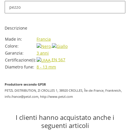
x
Sono disponibili diverse varianti di questo articolo. Seleziona
pezzo
la variante desiderata.
Descrizione
#productDetails.itemInformation#
#productDetails.itemValue#
Made in:
Francia
Colore:
Garanzia:
3 anni
EN 567
Certificazione(i):
Diametro fune:
8 - 13 mm
Produttore secondo GPSR
PETZL DISTRIBUTION, ZI CROLLES 1, 38920 CROLLES, Île-de-France, Frankreich,
info.france@petzl.com, http://www.petzl.com
I clienti hanno acquistato anche i
seguenti articoli