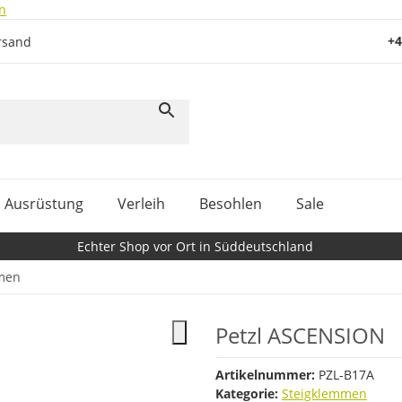
n
+4
rsand
Ausrüstung
Verleih
Besohlen
Sale
Echter Shop vor Ort in Süddeutschland
men
Petzl ASCENSION
Artikelnummer:
PZL-B17A
Kategorie:
Steigklemmen