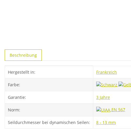
weitere Registerkarten anzeigen
Beschreibung
Produkteigenschaft
Wert
Hergestellt in:
Frankreich
Farbe:
Garantie:
3 Jahre
EN 567
Norm:
Seildurchmesser bei dynamischen Seilen:
8 - 13 mm