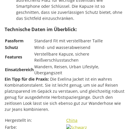
ausreichend Platz für wichtige Essentials wie
Smartphone oder Schlüssel. Die Kapuze ist so
geschnitten, dass sie zuverlässigen Schutz bietet, ohne
das Sichtfeld einzuschränken.
Technische Daten im Überblick:
Passform
Standard Fit mit verstellbarer Taille
Schutz
Wind- und wasserabweisend
Verstellbare Kapuze, sichere
Features
Reißverschlusstaschen
Wandern, Reisen, Urban Lifestyle,
Einsatzbereich
Übergangszeit
Ein Tipp für die Praxis:
Die Evelina Jacket ist ein wahres
Kombinationstalent. Sie ist leicht genug, um sie auf Reisen
platzsparend im Gepäck zu verstauen, und gleichzeitig robust
genug für ausgedehnte Herbstspaziergänge. Durch den
zeitlosen Look lässt sie sich ebenso gut zur Wanderhose wie
zur Jeans kombinieren.
Produkteigenschaft
Wert
Hergestellt in:
China
Farbe: