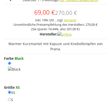
Lieferzeit:
1 - 3 Werktage
(DE - Ausland abweichend)
69,00 €
270,00 €
inkl. 19% USt. , zzgl.
Versand
Unverbindliche Preisempfehlung des Herstellers:
270,00 €
(Sie sparen
74.44%
, also
201,00 €
)
Hersteller:
Warmer Kurzmantel mit Kapuze und Knebelknöpfen von
Prana.
Farbe
Black
Black
Größe
XS
XS
XS
S
S