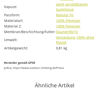
Ja
mit verstellbarem
Kapuze:
Gummizug
Passform:
Regular Fit
Materialart:
100% Polyester
Material 2:
100% Polyester
Membran/Beschichtung/Futter:
Daunen
90/10
Verpackung 100% ohne
Umwelt:
Plastik
Artikelgewicht:
0,81
kg
Hersteller gemäß GPSR
prAna, https://www.outdoor-climbing.de/Prana
Ähnliche Artikel
-34%