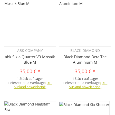
Black Diamond, Direct Alpine, Edelrid, E9, La Sportiva,
Looking for Wild, Nograd, Ocun, Salewa
oder
Wild Country
,
die jeweils eigene Materialkonzepte und Schnitte bieten.
FAZIT
Ein gut abgestimmtes
Schichtsystem
macht Touren
angenehmer und Bewegungen natürlicher. Schau dir die
Modelle in Ruhe an und finde die
Outdoor Bekleidung für
ABK COMPANY
BLACK DIAMOND
Frauen
, die zu deinem Stil, deinem Klima und deinen Wegen
abk Sikia Quarter V3 Mosaik
Black Diamond Beta Tee
passt.
Blue M
Aluminium M
35,00 €
*
35,00 €
*
1 Stück auf Lager
1 Stück auf Lager
Lieferzeit:
1 - 3 Werktage
(DE -
Lieferzeit:
1 - 3 Werktage
(DE -
Ausland abweichend)
Ausland abweichend)