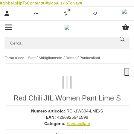
#global.skipToContent#
#global.skipToNav#
0
Liste ist leer
Torna a >>>
Start
Abbigliamento
Donna
Pantacollant
Red Chili JIL Women Pant Lime S
Numero articolo:
RCI-1W604-LME-S
EAN:
4250925541598
Categoria:
Pantacollant