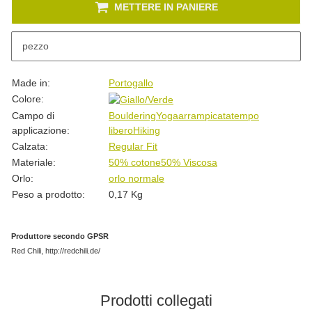
METTERE IN PANIERE
pezzo
Descrizione
#productDetails.itemInformation#
#productDetails.itemValue#
Made in:
Portogallo
Colore:
Campo di
Bouldering
Yoga
arrampicata
tempo
applicazione:
libero
Hiking
Calzata:
Regular Fit
Materiale:
50% cotone
50% Viscosa
Orlo:
orlo normale
Peso a prodotto:
0,17
Kg
Produttore secondo GPSR
Red Chili, http://redchili.de/
Prodotti collegati