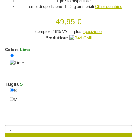
1 pezzo disponibile
Tempi di spedizione:
1 - 3 giorni feriali
Other countries
49,95 €
compresi 19% VAT. , plus
spedizione
Produttore:
Colore
Lime
Lime
Taiglia
S
S
S
M
M