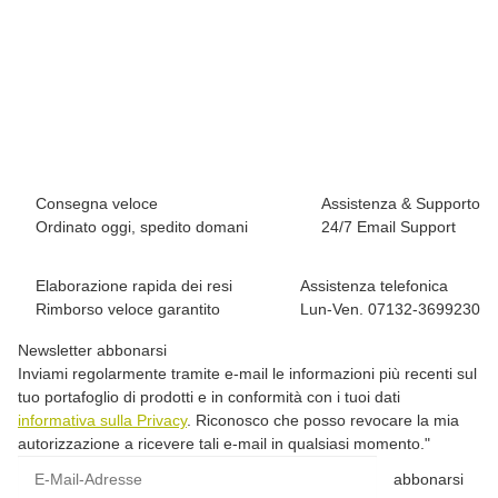
RED CHILI
Red Chili Me Apani Shirt
34,95 €
*
1 pezzo disponibile
Consegna veloce
Assistenza & Supporto
Ordinato oggi, spedito domani
24/7 Email Support
Elaborazione rapida dei resi
Assistenza telefonica
Rimborso veloce garantito
Lun-Ven. 07132-3699230
Newsletter abbonarsi
Inviami regolarmente tramite e-mail le informazioni più recenti sul
tuo portafoglio di prodotti e in conformità con i tuoi dati
informativa sulla Privacy
. Riconosco che posso revocare la mia
autorizzazione a ricevere tali e-mail in qualsiasi momento."
E-Mail-Adresse
abbonarsi