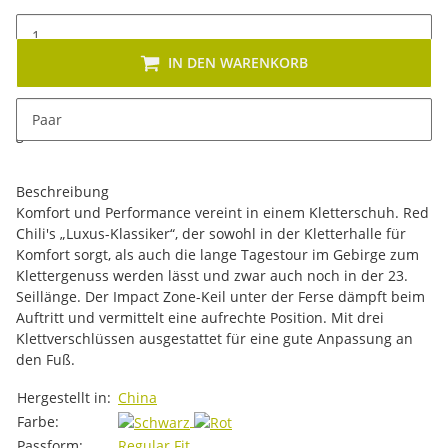
IN DEN WARENKORB
x
Dieses Produkt hat Variationen. Wählen Sie bitte die
Paar
gewünschte Variation aus. Größe, Farbe, ...
Beschreibung
Komfort und Performance vereint in einem Kletterschuh. Red
Chili's „Luxus-Klassiker“, der sowohl in der Kletterhalle für
Komfort sorgt, als auch die lange Tagestour im Gebirge zum
Klettergenuss werden lässt und zwar auch noch in der 23.
Seillänge. Der Impact Zone-Keil unter der Ferse dämpft beim
Auftritt und vermittelt eine aufrechte Position. Mit drei
Klettverschlüssen ausgestattet für eine gute Anpassung an
den Fuß.
Produkteigenschaft
Wert
Hergestellt in:
China
Farbe:
Passform:
Regular Fit