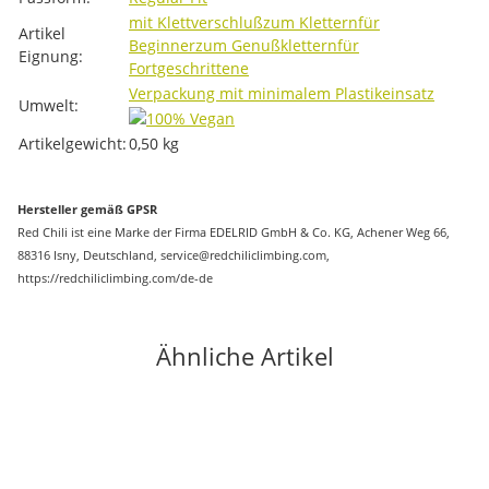
mit Klettverschluß
zum Klettern
für
Artikel
Beginner
zum Genußklettern
für
Eignung:
Fortgeschrittene
Verpackung mit minimalem Plastikeinsatz
Umwelt:
Artikelgewicht:
0,50
kg
Hersteller gemäß GPSR
Red Chili ist eine Marke der Firma EDELRID GmbH & Co. KG, Achener Weg 66,
88316 Isny, Deutschland, service@redchiliclimbing.com,
https://redchiliclimbing.com/de-de
Ähnliche Artikel