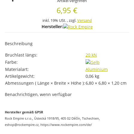
Artikel vergriffen
6,95 €
inkl. 19% USt. , zzgl.
Versand
Hersteller:
Beschreibung
Produkteigenschaft
Wert
Bruchlast längs:
20 kN
Farbe:
Materialart:
Aluminium
Artikelgewicht:
0,06
kg
Abmessungen ( Länge × Breite × Höhe ):
6,80 × 6,80 × 1,20 cm
Benachrichtigen, wenn verfügbar
Hersteller gemäß GPSR
Rock Empire s.r.o., Ústecká 1918/95, 405 02 Děčín, Tschechien,
eshop@rockempire.cz, https://www.rockempire.com/de/