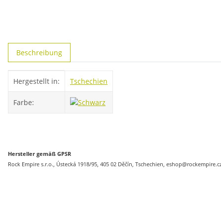
weitere Registerkarten anzeigen
Beschreibung
Produkteigenschaft
Wert
Hergestellt in:
Tschechien
Farbe:
Hersteller gemäß GPSR
Rock Empire s.r.o., Ústecká 1918/95, 405 02 Děčín, Tschechien, eshop@rockempire.