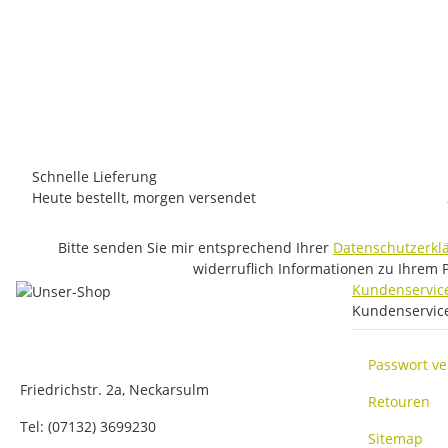
ROCK EMPIRE
Rock Empire Skill Position
47,95 €
*
1 Stück auf Lager
Lieferzeit:
1 - 3 Werktage
(DE - Ausland abweichend)
Schnelle Lieferung
Heute bestellt, morgen versendet
Bitte senden Sie mir entsprechend Ihrer
Datenschutzerkl
widerruflich Informationen zu Ihrem 
Kundenservic
Kundenservic
Passwort v
Friedrichstr. 2a, Neckarsulm
Retouren
Tel: (07132) 3699230
Sitemap