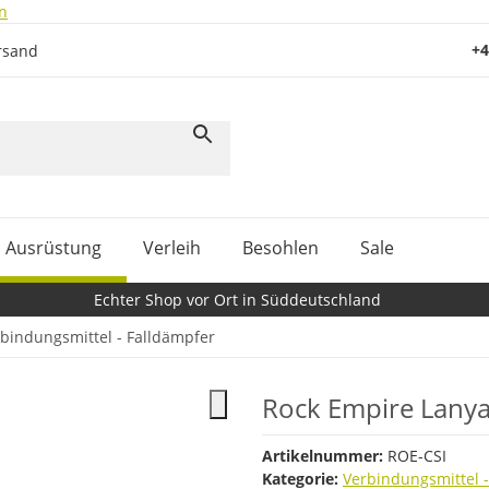
n
+4
rsand
Ausrüstung
Verleih
Besohlen
Sale
Echter Shop vor Ort in Süddeutschland
bindungsmittel - Falldämpfer
Rock Empire Lanya
Artikelnummer:
ROE-CSI
Kategorie:
Verbindungsmittel 