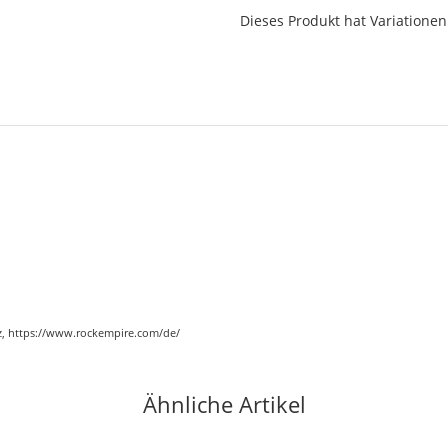
x
Dieses Produkt hat Variationen.
cz, https://www.rockempire.com/de/
Ähnliche Artikel