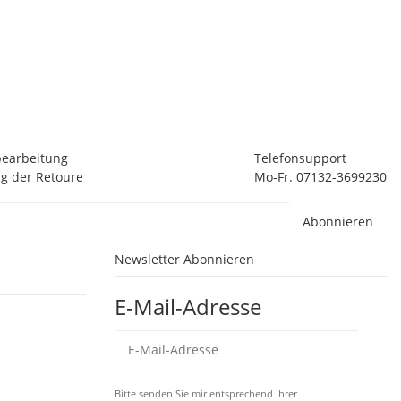
O
Oc
1
20
bearbeitung
Telefonsupport
g der Retoure
Mo-Fr. 07132-3699230
Abonnieren
Newsletter Abonnieren
E-Mail-Adresse
Abo
Bitte senden Sie mir entsprechend Ihrer