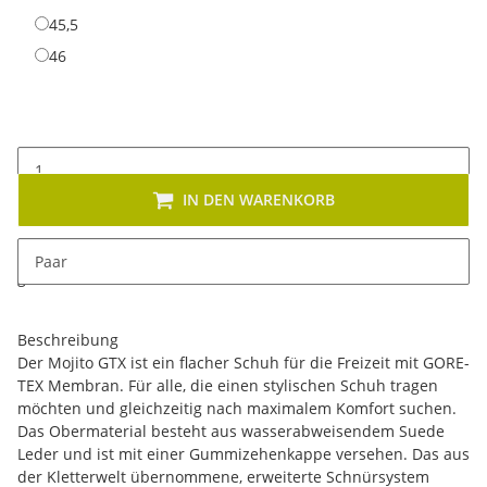
45,5
45,5
46
46
IN DEN WARENKORB
x
Dieses Produkt hat Variationen. Wählen Sie bitte die
Paar
gewünschte Variation aus. Größe, Farbe, ...
Beschreibung
Der Mojito GTX ist ein flacher Schuh für die Freizeit mit GORE-
TEX Membran. Für alle, die einen stylischen Schuh tragen
möchten und gleichzeitig nach maximalem Komfort suchen.
Das Obermaterial besteht aus wasserabweisendem Suede
Leder und ist mit einer Gummizehenkappe versehen. Das aus
der Kletterwelt übernommene, erweiterte Schnürsystem