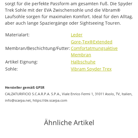
sorgt für die perfekte Passform am gesamten Fuß. Die Spyder
Trek Sohle mit der EVA Zwischensohle und die Vibram®
Laufsohle sorgen für maximalen Komfort. Ideal für den Alltag,
aber auch lange Spaziergänge oder Sightseeing Touren.
Produkteigenschaft
Wert
Materialart:
Leder
Gore-Tex®
Extended
Membran/Beschichtung/Futter:
Comfort
atmungsaktive
Membran
Artikel Eignung:
Halbschuhe
Sohle:
Vibram Spyder Trex
Hersteller gemäß GPSR
CALZATURIFICIO S.C.A.R.P.A. S.P.A., Viale Enrico Fermi 1, 31011 Asolo, TV, Italien,
info@scarpa.net, https://de.scarpa.com
Ähnliche Artikel