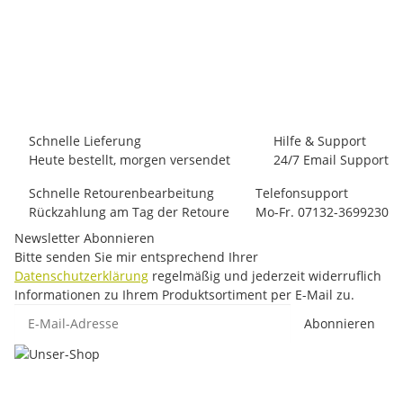
LA SPORTIVA
La Sportiva TX4 Gtx Carbon/Flame 40
119,00 €
*
1 Paar auf Lager
Lieferzeit:
1 - 3 Werktage
(DE - Ausland abweichend)
Schnelle Lieferung
Hilfe & Support
Heute bestellt, morgen versendet
24/7 Email Support
Schnelle Retourenbearbeitung
Telefonsupport
Rückzahlung am Tag der Retoure
Mo-Fr. 07132-3699230
Newsletter Abonnieren
Bitte senden Sie mir entsprechend Ihrer
Datenschutzerklärung
regelmäßig und jederzeit widerruflich
Informationen zu Ihrem Produktsortiment per E-Mail zu.
E-Mail-Adresse
Abonnieren