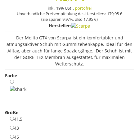
inkl. 19% USt. ,
portofrei
Unverbindliche Preisempfehlung des Herstellers:
179,95 €
(Sie sparen
9.97%
, also
17,95 €
)
Hersteller:
Der Mojito GTX von Scarpa ist ein komfortabler und
atmungsaktiver Schuh mit Gummizehenkappe. Ideal für den
Alltag, aber auch für lange Spaziergänge.. Der Schuh ist mit
der GORE-TEX Membran ausgestattet, für maximalen
Wetterschutz.
Farbe
shark
Größe
41,5
41,5
43
43
45
45