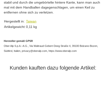
stabil und durch die umgebörtelte hintere Kante, kann man auch
mal mit dem Handballen dagegenschlagen, um einen Keil zu
entfernen ohne sich zu verletzen.
Produkteigenschaft
Wert
Hergestellt in:
Taiwan
Artikelgewicht:
0,11
kg
Hersteller gemäß GPSR
Ober Alp S.p.A.–A.G., Via Waltraud-Gebert-Deeg Straße 4, 39100 Bolzano-Bozen,
Südtirol, Italien, privacy@oberalp.com, https://www.oberalp.com
Kunden kauften dazu folgende Artikel: