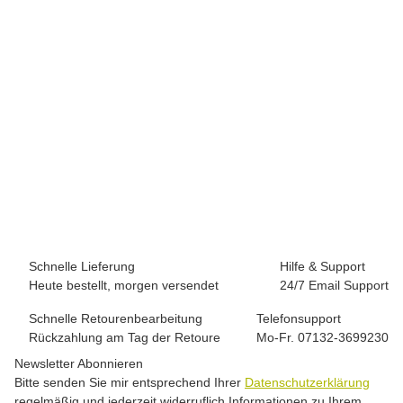
BLACK DIAMOND
Black Diamond Super 8 Belay Device
20,00 €
*
1 Stück auf Lager
Schnelle Lieferung
Hilfe & Support
Heute bestellt, morgen versendet
24/7 Email Support
Schnelle Retourenbearbeitung
Telefonsupport
Rückzahlung am Tag der Retoure
Mo-Fr. 07132-3699230
Newsletter Abonnieren
Bitte senden Sie mir entsprechend Ihrer
Datenschutzerklärung
regelmäßig und jederzeit widerruflich Informationen zu Ihrem