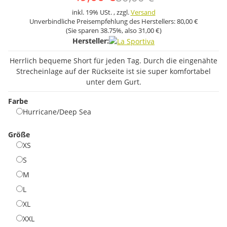
inkl. 19% USt. , zzgl.
Versand
Unverbindliche Preisempfehlung des Herstellers:
80,00 €
(Sie sparen
38.75%
, also
31,00 €
)
Hersteller:
Herrlich bequeme Short für jeden Tag. Durch die eingenähte
Strecheinlage auf der Rückseite ist sie super komfortabel
unter dem Gurt.
Farbe
Hurricane/Deep Sea
Hurricane/Deep Sea
Größe
XS
XS
S
S
M
M
L
L
XL
XL
XXL
XXL