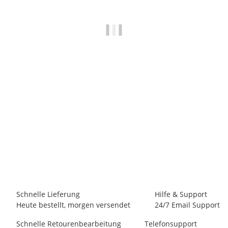
LA SPORTIVA
La Sportiva Bolt Pant M
65,00 €
*
6 Stück auf Lager
Schnelle Lieferung
Hilfe & Support
Heute bestellt, morgen versendet
24/7 Email Support
Schnelle Retourenbearbeitung
Telefonsupport