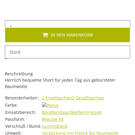
IN DEN WARENKORB
x
Dieses Produkt hat Variationen. Wählen Sie bitte die
Stück
gewünschte Variation aus. Größe, Farbe, ...
Beschreibung
Herrlich bequeme Short für jeden Tag aus gebürsteter
Baumwolle.
Produkteigenschaft
Wert
Besonderheiten:
2 Fronttaschen
2 Gesäßtaschen
Farbe:
Einsatzbereich:
Bouldern
Sportklettern
Freizeit
Passform:
Regular Fit
Verschluß / Bund:
Gummibund
Umwelt:
Verpackung mit Plastik
Bio Baumwolle