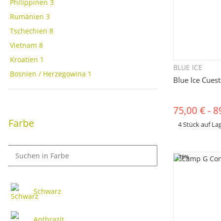
Philippinen
3
Rumänien
3
Tschechien
8
Vietnam
8
Kroatien
1
BLUE ICE
Sc
Bosnien / Herzegowina
1
Blue Ice Cues
75,00 €
-
8
Farbe
4 Stück auf La
x
Dieses Produkt hat 
bitte die gewünscht
Farbe, ...
-15%
Schwarz
Anthrazit