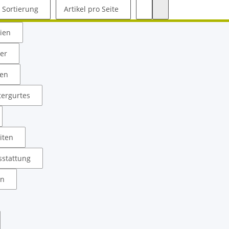
Sortierung
Artikel pro Seite
rien
ler
ken
tergurtes
iten
sstattung
in