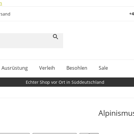
n
+4
rsand
Ausrüstung
Verleih
Besohlen
Sale
Echter Shop vor Ort in Süddeutschland
Alpinismu