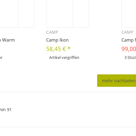
CAMP
CAMP
hnellkauf
Schnellkauf
p Warm
Camp Ikon
Camp 
58,45 €
*
99,0
er
Artikel vergriffen
3 Stüc
x
Variationen. Wählen Sie
Dieses Pr
Zum Artikel
e Variation aus. Größe,
bitte die
Farbe, ...
mehr nachladen
von
91