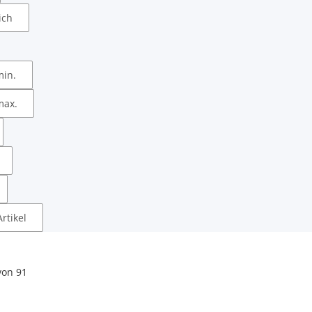
ich
min.
max.
rtikel
von
91