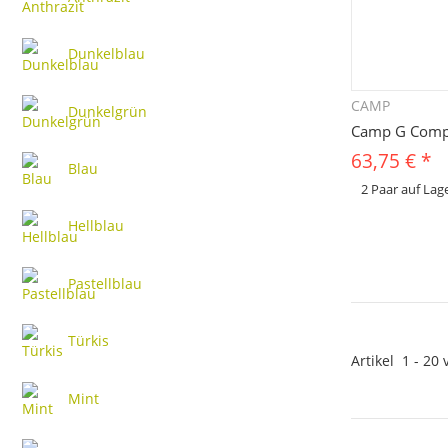
Dunkelblau
CAMP
Sc
Dunkelgrün
Camp G Com
63,75 €
*
Blau
2 Paar auf Lag
x
Dieses Produkt hat 
Hellblau
bitte die gewünscht
Farbe, ...
Pastellblau
Türkis
Artikel
1
-
20
Mint