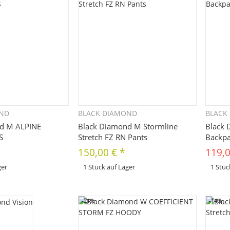
OND
BLACK DIAMOND
BLACK
hnellkauf
Schnellkauf
d M ALPINE
Black Diamond M Stormline
Black 
S
Stretch FZ RN Pants
Backp
150,00 €
*
119,0
ger
1 Stück auf Lager
1 Stüc
x
x
Variationen. Wählen Sie
Dieses Produkt hat Variationen. Wählen Sie
Dieses Pr
e Variation aus. Größe,
bitte die gewünschte Variation aus. Größe,
bitte die
Farbe, ...
Farbe, ...
-21%
-14%