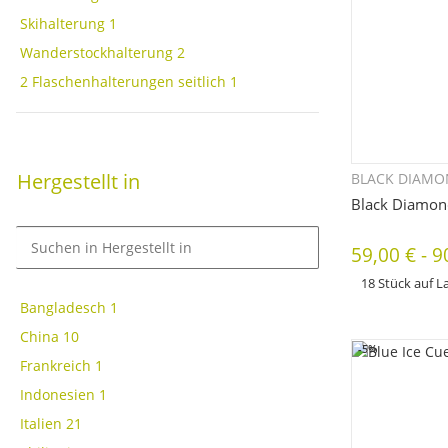
Skihalterung
1
Wanderstockhalterung
2
2 Flaschenhalterungen seitlich
1
Hergestellt in
BLACK DIAM
Sc
Black Diamon
59,00 €
-
9
18 Stück auf L
Bangladesch
1
x
Dieses Produkt hat 
bitte die gewünscht
China
10
Farbe, ...
-5%
Frankreich
1
Indonesien
1
Italien
21