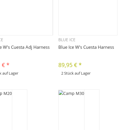
CE
BLUE ICE
Schnellkauf
Schnellkauf
ce W's Cuesta Adj Harness
Blue Ice W's Cuesta Harness
5 €
*
89,95 €
*
k auf Lager
2 Stück auf Lager
x
odukt hat Variationen. Wählen Sie
Dieses Produkt hat Variationen. Wählen Sie
 gewünschte Variation aus. Größe,
bitte die gewünschte Variation aus. Größe,
Farbe, ...