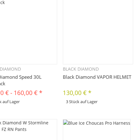
 DIAMOND
BLACK DIAMOND
Schnellkauf
Schnellkauf
Diamond Speed 30L
Black Diamond VAPOR HELMET
ack
0 €
-
160,00 €
*
130,00 €
*
k auf Lager
3 Stück auf Lager
x
odukt hat Variationen. Wählen Sie
Dieses Produkt hat Variationen. Wählen Sie
 gewünschte Variation aus. Größe,
bitte die gewünschte Variation aus. Größe,
Farbe, ...