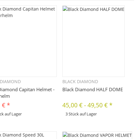
 DIAMOND
BLACK DIAMOND
Schnellkauf
Schnellkauf
Diamond Capitan Helmet -
Black Diamond HALF DOME
rhelm
0 €
*
45,00 €
-
49,50 €
*
ck auf Lager
3 Stück auf Lager
x
odukt hat Variationen. Wählen Sie
Dieses Produkt hat Variationen. Wählen Sie
 gewünschte Variation aus. Größe,
bitte die gewünschte Variation aus. Größe,
Farbe, ...