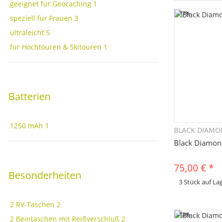
geeignet für Geocaching
1
-17%
speziell für Frauen
3
ultraleicht
5
für Hochtouren & Skitouren
1
Batterien
1250 mAh
1
BLACK DIAM
Sc
Black Diamond
75,00 €
*
Besonderheiten
3 Stück auf La
x
Dieses Produkt hat 
bitte die gewünscht
2 RV-Taschen
2
Farbe, ...
-12%
2 Beintaschen mit Reißverschluß
2