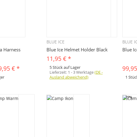
BLUE ICE
BLUE I
hnellkauf
Schnellkauf
ta Harness
Blue Ice Helmet Holder Black
Blue I
11,95 €
*
9,95 €
*
5 Stück auf Lager
99,9
Lieferzeit:
1 - 3 Werktage
(DE -
ger
Ausland abweichend)
1 Stüc
x
Variationen. Wählen Sie
Dieses Pr
e Variation aus. Größe,
bitte die
Farbe, ...
-27%