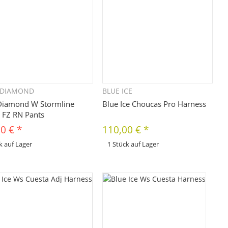
 DIAMOND
BLUE ICE
Schnellkauf
Schnellkauf
Diamond W Stormline
Blue Ice Choucas Pro Harness
h FZ RN Pants
00 €
*
110,00 €
*
k auf Lager
1 Stück auf Lager
x
odukt hat Variationen. Wählen Sie
Dieses Produkt hat Variationen. Wählen Sie
 gewünschte Variation aus. Größe,
bitte die gewünschte Variation aus. Größe,
Farbe, ...