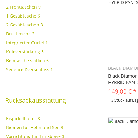
2 Fronttaschen
9
1 Gesäßtasche
6
2 Gesäßtaschen
3
Brusttasche
3
Integrierter Gürtel
1
Knieverstärkung
3
Beintasche seitlich
6
BLACK DIAM
Seitenreißverschluss
1
Sc
Black Diamon
HYBRID PANT
149,00 €
*
Rucksackausstattung
3 Stück auf La
x
Dieses Produkt hat 
bitte die gewünscht
Farbe, ...
Eispickelhalter
3
Riemen für Helm und Seil
3
Vorrichtung für Trinkblase
3