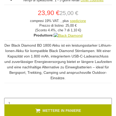
Tempi di spedizione:
1 - 3 giorni feriali
Other countries
23,90 €
25,00 €
compresi 19% VAT. , plus
spedizione
Prezzo di listino:
25,00 €
(Sconto
4.4%
, che ? di
1,10 €
)
Produttore:
Der Black Diamond BD 1800 Akku ist ein leistungsstarker Lithium-
Ionen-Akku für kompatible Black Diamond Stirnlampen. Mit einer
Kapazität von 1.800 mAh, integriertem USB-C-Ladeanschluss
und zuverlässiger Energieversorgung bietet er längere Laufzeiten
und eine nachhaltige Alternative zu Einwegbatterien – ideal für
Bergsport, Trekking, Camping und anspruchsvolle Outdoor-
Einsätze.
METTERE IN PANIERE