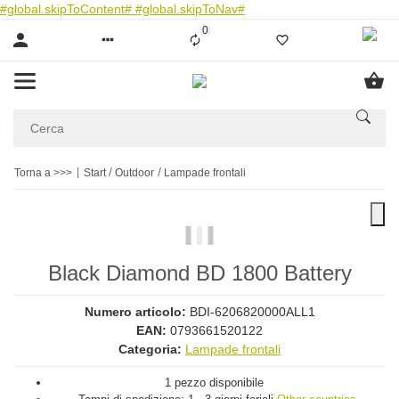
#global.skipToContent#
#global.skipToNav#
0
Liste ist leer
Torna a >>>
Start
Outdoor
Lampade frontali
Black Diamond BD 1800 Battery
Numero articolo:
BDI-6206820000ALL1
EAN:
0793661520122
Categoria:
Lampade frontali
1 pezzo disponibile