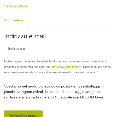
Servizio clienti
Information
Indirizzo e-mail
abbo
Inviami regolarmente tramite e-mail le informazioni più recenti sul tuo portafoglio di
prodotti e in conformità con i tuoi dati
informativa sulla Privacy
. Riconosco che posso
revocare la mia autorizzazione a ricevere tali e-mail in qualsiasi momento."
Spediamo nel modo più ecologico possibile. Gli imballaggi in
plastica vengono evitati, le scatole di imballaggio vengono
riutilizzate e la spedizione è CO² neutrale con DHL GO Green.
Revocation button