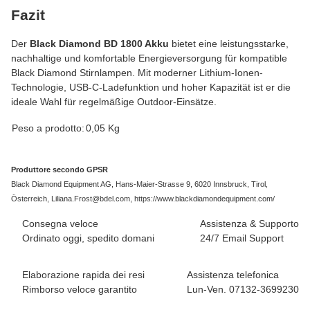
Fazit
Der
Black Diamond BD 1800 Akku
bietet eine leistungsstarke,
nachhaltige und komfortable Energieversorgung für kompatible
Black Diamond Stirnlampen. Mit moderner Lithium-Ionen-
Technologie, USB-C-Ladefunktion und hoher Kapazität ist er die
ideale Wahl für regelmäßige Outdoor-Einsätze.
#productDetails.itemInformation#
#productDetails.itemValue#
Peso a prodotto:
0,05
Kg
Produttore secondo GPSR
Black Diamond Equipment AG, Hans-Maier-Strasse 9, 6020 Innsbruck, Tirol,
Österreich, Liliana.Frost@bdel.com, https://www.blackdiamondequipment.com/
Consegna veloce
Assistenza & Supporto
Ordinato oggi, spedito domani
24/7 Email Support
Elaborazione rapida dei resi
Assistenza telefonica
Rimborso veloce garantito
Lun-Ven. 07132-3699230