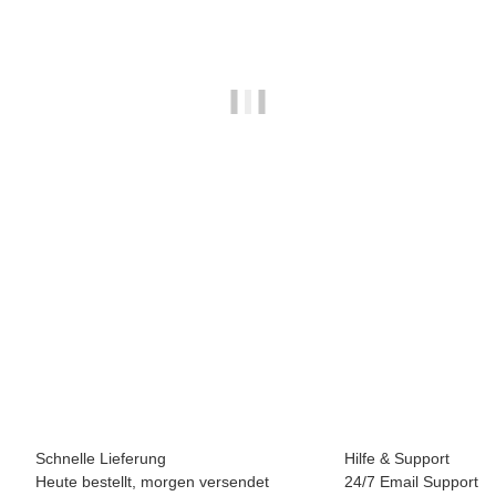
CLIMBING TECHNOLOGY
Climbing Technology IRIS
69,00 €
*
2 Stück auf Lager
Schnelle Lieferung
Hilfe & Support
Heute bestellt, morgen versendet
24/7 Email Support