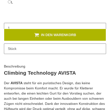
L
L
IN DEN WARENKORB
x
Dieses Produkt hat Variationen. Wählen Sie bitte die gewünschte
Stück
Variation aus. Größe, Farbe, ...
Beschreibung
Climbing Technology AVISTA
Der
AVISTA
steht für ein puristisches Design, das keine
Kompromisse beim Komfort macht. Er wurde für Kletterer
entworfen, die einen leichten Gurt für den Vorstieg suchen, der
auch bei langen Einheiten oder beim Ausbouldern von schweren
Zügen nicht einschneidet. Dank der innovativen Konstruktion des
Hüftgurts wird der Druck optimal verteilt, ohne auf dicke, schwere