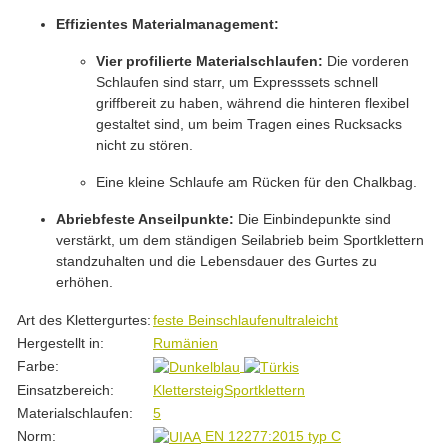
Effizientes Materialmanagement:
Vier profilierte Materialschlaufen:
Die vorderen
Schlaufen sind starr, um Expresssets schnell
griffbereit zu haben, während die hinteren flexibel
gestaltet sind, um beim Tragen eines Rucksacks
nicht zu stören.
Eine kleine Schlaufe am Rücken für den Chalkbag.
Abriebfeste Anseilpunkte:
Die Einbindepunkte sind
verstärkt, um dem ständigen Seilabrieb beim Sportklettern
standzuhalten und die Lebensdauer des Gurtes zu
erhöhen.
Produkteigenschaft
Wert
Art des Klettergurtes:
feste Beinschlaufen
ultraleicht
Hergestellt in:
Rumänien
Farbe:
Einsatzbereich:
Klettersteig
Sportklettern
Materialschlaufen:
5
Norm:
EN 12277:2015 typ C